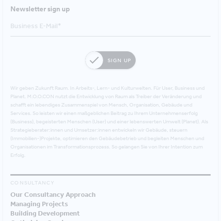
Newsletter sign up
SIGN UP
Wir geben Zukunft Raum. In Arbeits-, Lern- und Kulturwelten. Für User, Business und
Planet. M.O.O.CON nutzt die Entwicklung von Raum als Treiber der Veränderung und
schafft ein lebendiges Zusammenspiel von Mensch, Organisation, Gebäude und
Services. So leisten wir einen maßgeblichen Beitrag zu Ihrem Unternehmenserfolg
(Business), begeisterten Menschen (User) und einer lebenswerten Umwelt (Planet). Als
Strategieberater:innen und Umsetzer:innen entwickeln wir Gebäude, steuern
(Immobilien-)Projekte, optimieren den Gebäudebetrieb und begleiten Menschen und
Organisationen im Transformationsprozess. So gelangen Sie von Ihrer Intention zum
Erfolg.
CONSULTANCY
Our Consultancy Approach
Managing Projects
Building Development