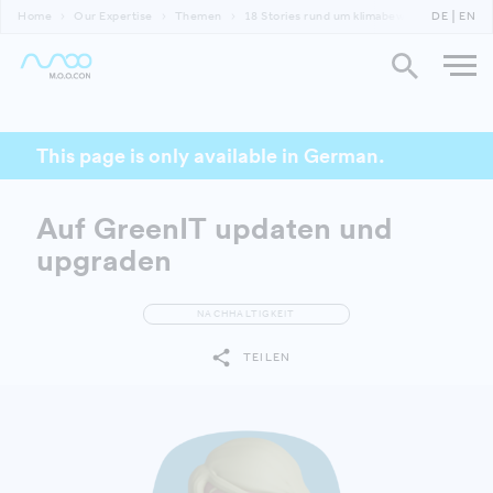
Home
Our Expertise
Themen
18 Stories rund um klimabewusste Gebäude
DE
EN
This page is only available in German.
Auf GreenIT updaten und
upgraden
NACHHALTIGKEIT
TEILEN