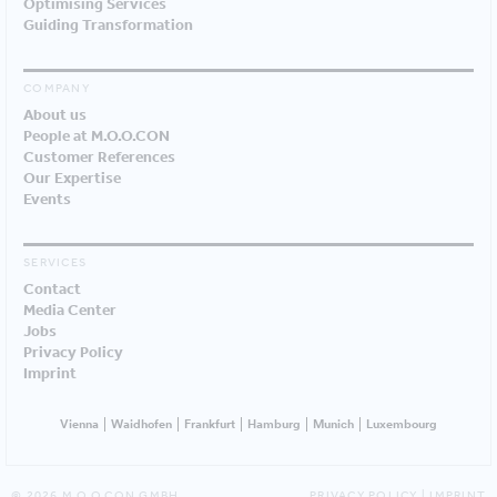
Optimising Services
Guiding Transformation
COMPANY
About us
People at M.O.O.CON
Customer References
Our Expertise
Events
SERVICES
Contact
Media Center
Jobs
Privacy Policy
Imprint
Vienna
Waidhofen
Frankfurt
Hamburg
Munich
Luxembourg
© 2026 M.O.O.CON GMBH
PRIVACY POLICY
|
IMPRINT