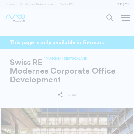
Home
Customer References
Swiss RE
DE
EN
This page is only available in German.
* MÜNCHEN | DEUTSCHLAND
Swiss RE
Modernes Corporate Office
Development
TEILEN