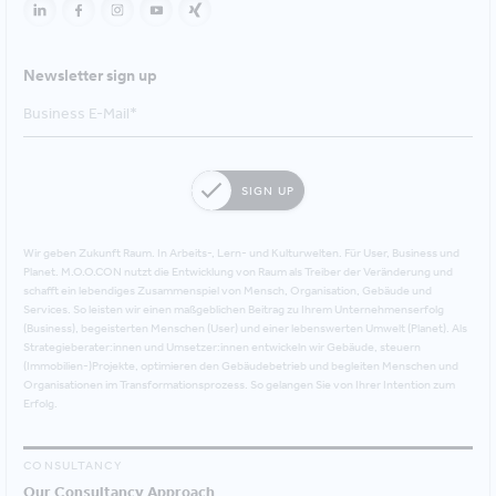
Newsletter sign up
SIGN UP
Wir geben Zukunft Raum. In Arbeits-, Lern- und Kulturwelten. Für User, Business und
Planet. M.O.O.CON nutzt die Entwicklung von Raum als Treiber der Veränderung und
schafft ein lebendiges Zusammenspiel von Mensch, Organisation, Gebäude und
Services. So leisten wir einen maßgeblichen Beitrag zu Ihrem Unternehmenserfolg
(Business), begeisterten Menschen (User) und einer lebenswerten Umwelt (Planet). Als
Strategieberater:innen und Umsetzer:innen entwickeln wir Gebäude, steuern
(Immobilien-)Projekte, optimieren den Gebäudebetrieb und begleiten Menschen und
Organisationen im Transformationsprozess. So gelangen Sie von Ihrer Intention zum
Erfolg.
CONSULTANCY
Our Consultancy Approach