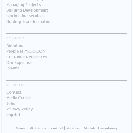
Managing Projects
Building Development
Optimising Services
Guiding Transformation
COMPANY
About us
People at M.O.O.CON
Customer References
Our Expertise
Events
SERVICES
Contact
Media Center
Jobs
Privacy Policy
Imprint
Vienna
Waidhofen
Frankfurt
Hamburg
Munich
Luxembourg