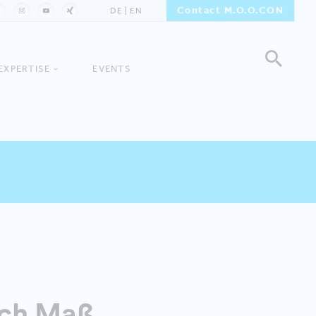
Contact M.O.O.CON
DE
EN
EXPERTISE
EVENTS
ach Maß