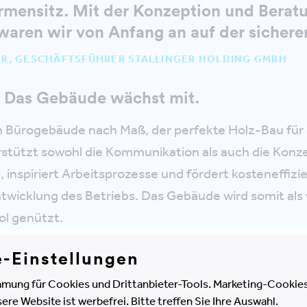
rmensitz. Mit der Konzeption und Berat
ren wir von Anfang an auf der sicheren
ER, GESCHÄFTSFÜHRER STALLINGER HOLDING GMBH
. Das Gebäude wächst mit.
n Bürogebäude nach Maß, der perfekte Holz-Bau für d
rstützt sowohl die Kommunikation als auch die Konz
, inspiriert Arbeitsprozesse und fördert kosteneffizi
ntwicklung des Betriebs. Das Gebäude wird somit als 
l genützt.
e-Einstellungen
en Planung stellen weder die bereits in der Bauphase
en, noch eine künftige Anpassung an wechselnde 
mung für Cookies und Drittanbieter-Tools. Marketing-Cookies
e Website ist werbefrei. Bitte treffen Sie Ihre Auswahl.
as Gebäude wächst eben mit. Im Rahmen eines von u