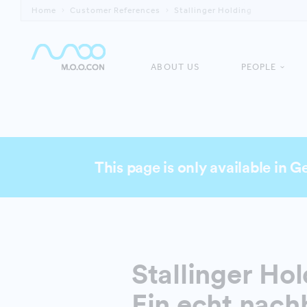
Home
Customer References
Stallinger Holding
ABOUT US
PEOPLE
This page is only available in 
Stallinger Ho
Ein echt nac