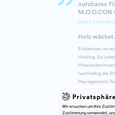
nutzbaren Fi
M.O.O.CON wa
FRANZ STALLING
Holz wächst
Enstanden ist ei
Holding. Es unte
MitarbeiterInnen
nachhaltig die E
Management-Too
Privatsphär
Dank der flexibl
Bedarfsänderung
Wir ersuchen um Ihre Zustim
Zustimmung verwendet, unser
Problem dar – d