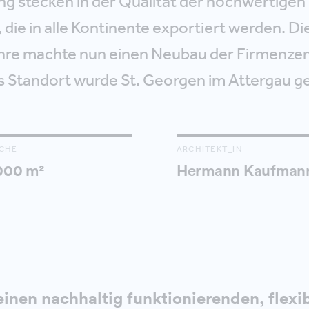
ng stecken in der Qualität der hochwertigen
die in alle Kontinente exportiert werden. D
ahre machte nun einen
Neubau der Firmenzen
s Standort wurde St. Georgen im Attergau g
CHE
ARCHITEKT_IN
000 m²
Hermann Kaufman
einen nachhaltig funktionierenden, flexi