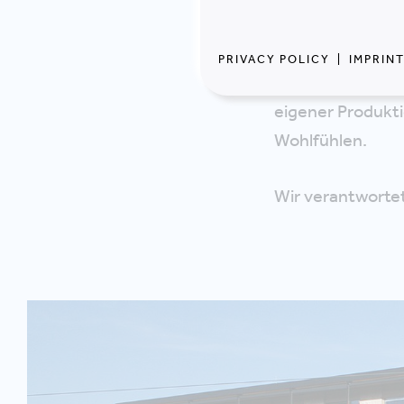
Architektenwett
im Holzbau, ein 
PRIVACY POLICY
|
IMPRIN
sichtbar macht.
eigener Produkti
Wohlfühlen.
Wir verantworte