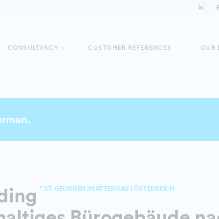
CONSULTANCY
CUSTOMER REFERENCES
OUR 
German.
lding
* ST. GEORGEN IM ATTERGAU | ÖSTERREICH
hhaltiges Bürogebäude n