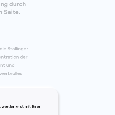
ung durch
 Seite.
ie Stallinger
entration der
ent und
wertvolles
 eingetretenen
Teamgrößen ein
 werden erst mit Ihrer
ns begleiteten