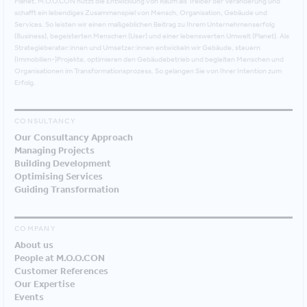
Planet. M.O.O.CON nutzt die Entwicklung von Raum als Treiber der Veränderung und
schafft ein lebendiges Zusammenspiel von Mensch, Organisation, Gebäude und
Services. So leisten wir einen maßgeblichen Beitrag zu Ihrem Unternehmenserfolg
(Business), begeisterten Menschen (User) und einer lebenswerten Umwelt (Planet). Als
Strategieberater:innen und Umsetzer:innen entwickeln wir Gebäude, steuern
(Immobilien-)Projekte, optimieren den Gebäudebetrieb und begleiten Menschen und
Organisationen im Transformationsprozess. So gelangen Sie von Ihrer Intention zum
Erfolg.
CONSULTANCY
Our Consultancy Approach
Managing Projects
Building Development
Optimising Services
Guiding Transformation
COMPANY
About us
People at M.O.O.CON
Customer References
Our Expertise
Events