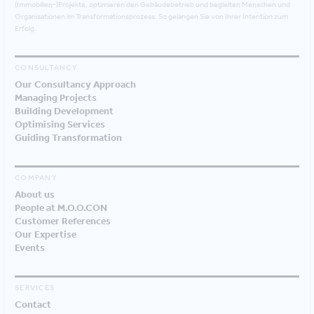
(Immobilien-)Projekte, optimieren den Gebäudebetrieb und begleiten Menschen und
Organisationen im Transformationsprozess. So gelangen Sie von Ihrer Intention zum
Erfolg.
CONSULTANCY
Our Consultancy Approach
Managing Projects
Building Development
Optimising Services
Guiding Transformation
COMPANY
About us
People at M.O.O.CON
Customer References
Our Expertise
Events
SERVICES
Contact