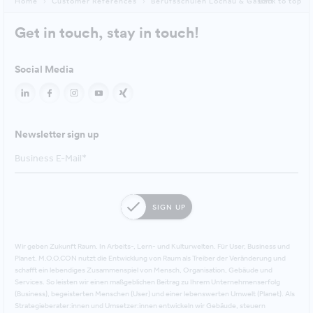
Home
Customer References
Berufsschulen Lochau & Gascht
Back to top
Get in touch, stay in touch!
Social Media
Newsletter sign up
SIGN UP
Wir geben Zukunft Raum. In Arbeits-, Lern- und Kulturwelten. Für User, Business und
Planet. M.O.O.CON nutzt die Entwicklung von Raum als Treiber der Veränderung und
schafft ein lebendiges Zusammenspiel von Mensch, Organisation, Gebäude und
Services. So leisten wir einen maßgeblichen Beitrag zu Ihrem Unternehmenserfolg
(Business), begeisterten Menschen (User) und einer lebenswerten Umwelt (Planet). Als
Strategieberater:innen und Umsetzer:innen entwickeln wir Gebäude, steuern