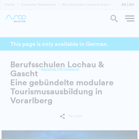
Home
Customer References
Berufsschulen Lochau & Gascht
DE
EN
This page is only available in German.
Berufsschulen Lochau &
* BREGENZ | ÖSTERREICH
Gascht
Eine gebündelte modulare
Tourismusausbildung in
Vorarlberg
TEILEN