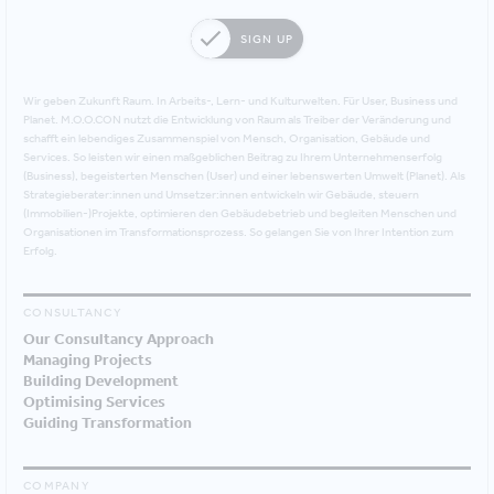
SIGN UP
Wir geben Zukunft Raum. In Arbeits-, Lern- und Kulturwelten. Für User, Business und
Planet. M.O.O.CON nutzt die Entwicklung von Raum als Treiber der Veränderung und
schafft ein lebendiges Zusammenspiel von Mensch, Organisation, Gebäude und
Services. So leisten wir einen maßgeblichen Beitrag zu Ihrem Unternehmenserfolg
(Business), begeisterten Menschen (User) und einer lebenswerten Umwelt (Planet). Als
Strategieberater:innen und Umsetzer:innen entwickeln wir Gebäude, steuern
(Immobilien-)Projekte, optimieren den Gebäudebetrieb und begleiten Menschen und
Organisationen im Transformationsprozess. So gelangen Sie von Ihrer Intention zum
Erfolg.
CONSULTANCY
Our Consultancy Approach
Managing Projects
Building Development
Optimising Services
Guiding Transformation
COMPANY