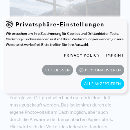
Privatsphäre-Einstellungen
Wir ersuchen um Ihre Zustimmung für Cookies und Drittanbieter-Tools.
Marketing-Cookies werden erst mit Ihrer Zustimmung verwendet, unsere
Website ist werbefrei. Bitte treffen Sie Ihre Auswahl.
PRIVACY POLICY
|
IMPRINT
AUCH IM AUSSENBEREICH SETZEN SICH DIE OFFEN
GESTALTETEN FLÄCHEN FORT. AUCH HIER IST JEDE:R
HERZLICH WILLKOMMEN. © M.O.O.CON | FOTO: STUDIO
KOEKART
SCHLIESSEN
PERSONALISIEREN
ALLE AKZEPTIEREN
Darüber hinaus wird ein Großteil der benötigten
Energie vor Ort produziert und nur ein kleiner Teil
muss zugekauft werden. Das ist konkret durch die
eigene Photovoltaik am Dach möglich, aber auch
durch die Abwärme der benachbarten Papierfabrik.
Hier wird sich der Vorteil des Industriestandorts