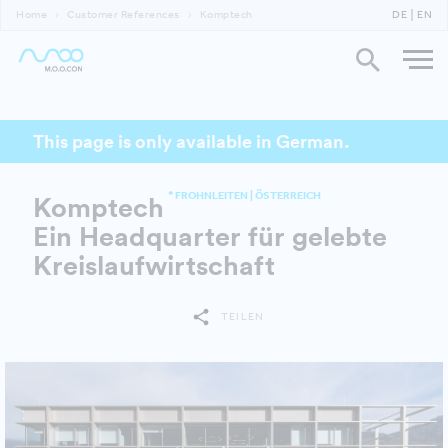
Home
Customer References
Komptech
DE
EN
This page is only available in German.
* FROHNLEITEN | ÖSTERREICH
Komptech
Ein Headquarter für gelebte
Kreislaufwirtschaft
TEILEN