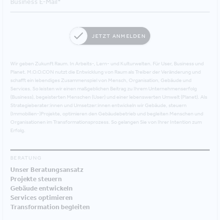
JETZT ANMELDEN
Wir geben Zukunft Raum. In Arbeits-, Lern- und Kulturwelten. Für User, Business und
Planet. M.O.O.CON nutzt die Entwicklung von Raum als Treiber der Veränderung und
schafft ein lebendiges Zusammenspiel von Mensch, Organisation, Gebäude und
Services. So leisten wir einen maßgeblichen Beitrag zu Ihrem Unternehmenserfolg
(Business), begeisterten Menschen (User) und einer lebenswerten Umwelt (Planet). Als
Strategieberater:innen und Umsetzer:innen entwickeln wir Gebäude, steuern
(Immobilien-)Projekte, optimieren den Gebäudebetrieb und begleiten Menschen und
Organisationen im Transformationsprozess. So gelangen Sie von Ihrer Intention zum
Erfolg.
BERATUNG
Unser Beratungsansatz
Projekte steuern
Gebäude entwickeln
Services optimieren
Transformation begleiten