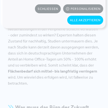
hohen Abwesenheitsraten durch sogenanntes
SCHLIESSEN
PERSONALISIEREN
mobiles Arbeiten (3th Places) dazu führen, dass die
eigene Unternehmenszentrale, die angemietete
ALLE AKZEPTIEREN
Dependance in der City oder die diversen
Niederlassungen in der Peripherie schlicht verwaisen
- oder zumindest so wirken? Experten halten diesen
Zustand für nachhaltig, Studien untermauern dies. Je
nach Studie kann derzeit davon ausgegangen werden,
dass sich in deutschsprachigen Unternehmen der
Anteil an Home Office-Tagen um 50% - 100% erhöht
und so verbleiben wird. Somit scheint klar, dass der
Flächenbedarf sich mittel- bis langfristig verringern
wird. Um wieviel dies erfolgen wird, ist fallweise zu
betrachten.
Was muss das Büro der Zukunft