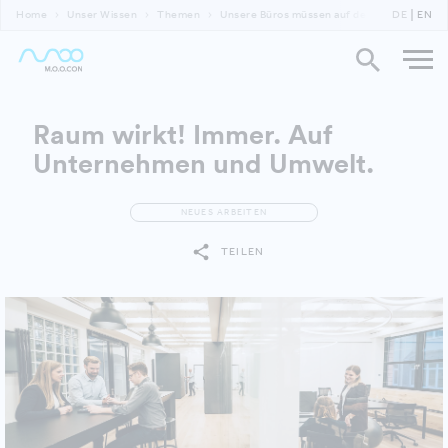
Home
Unser Wissen
Themen
Unsere Büros müssen auf den Prüfstand! Co
DE
EN
Raum wirkt! Immer. Auf
Unternehmen und Umwelt.
NEUES ARBEITEN
TEILEN