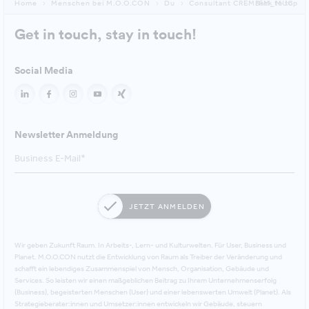
Home
Menschen bei M.O.O.CON
Du
Consultant CREM/FM_MUC
Back to top
Get in touch, stay in touch!
Social Media
Newsletter Anmeldung
JETZT ANMELDEN
Wir geben Zukunft Raum. In Arbeits-, Lern- und Kulturwelten. Für User, Business und
Planet. M.O.O.CON nutzt die Entwicklung von Raum als Treiber der Veränderung und
schafft ein lebendiges Zusammenspiel von Mensch, Organisation, Gebäude und
Services. So leisten wir einen maßgeblichen Beitrag zu Ihrem Unternehmenserfolg
(Business), begeisterten Menschen (User) und einer lebenswerten Umwelt (Planet). Als
Strategieberater:innen und Umsetzer:innen entwickeln wir Gebäude, steuern