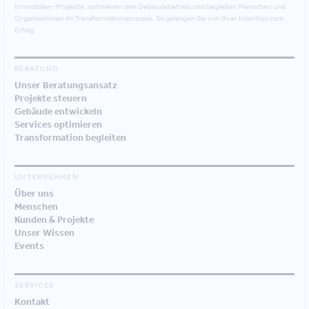
(Immobilien-)Projekte, optimieren den Gebäudebetrieb und begleiten Menschen und
Organisationen im Transformationsprozess. So gelangen Sie von Ihrer Intention zum
Erfolg.
BERATUNG
Unser Beratungsansatz
Projekte steuern
Gebäude entwickeln
Services optimieren
Transformation begleiten
UNTERNEHMEN
Über uns
Menschen
Kunden & Projekte
Unser Wissen
Events
SERVICES
Kontakt