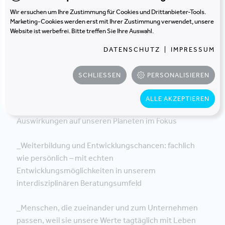
vertrauensbasierte und teamorientierte Arbeitskultur
Wir ersuchen um Ihre Zustimmung für Cookies und Drittanbieter-Tools.
– Homeoffice und Mobile Working inklusive
Marketing-Cookies werden erst mit Ihrer Zustimmung verwendet, unsere
Website ist werbefrei. Bitte treffen Sie Ihre Auswahl.
_Abwechslungsreiche und verantwortungsvolle
DATENSCHUTZ
|
IMPRESSUM
Aufgaben, die du früh mitgestalten kannst und die
hohe Relevanz für die Zukunft von Immobilien,
SCHLIESSEN
PERSONALISIEREN
Gebäudebetrieb und Arbeitswelten haben
ALLE AKZEPTIEREN
_Sinnstiftung – in unserer Arbeit haben wir die
Auswirkungen auf unseren Planeten im Fokus
_Weiterbildung und Entwicklungschancen: fachlich
wie persönlich – mit echten
Entwicklungsmöglichkeiten in unserem
interdisziplinären Beratungsumfeld
_Menschen, die zueinander und zum Unternehmen
passen, weil sie unsere Werte tagtäglich mit Leben