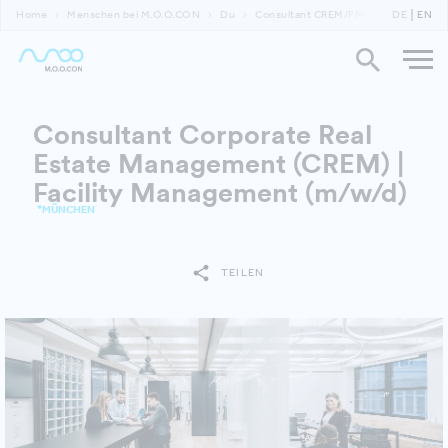
Home
Menschen bei M.O.O.CON
Du
Consultant CREM/FM_MUC
DE
EN
Consultant Corporate Real
Estate Management (CREM) |
Facility Management (m/w/d)
*MÜNCHEN
TEILEN