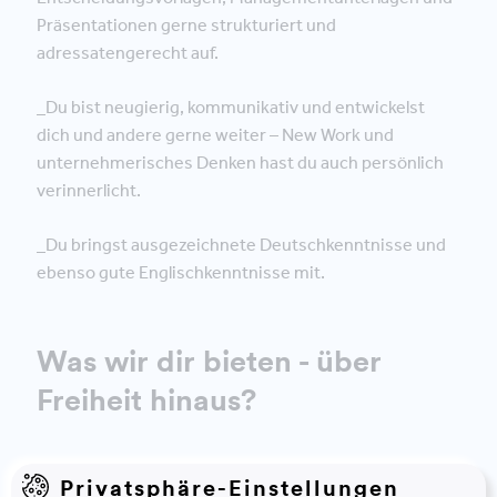
Präsentationen gerne strukturiert und
adressatengerecht auf.
_Du bist neugierig, kommunikativ und entwickelst
dich und andere gerne weiter – New Work und
unternehmerisches Denken hast du auch persönlich
verinnerlicht.
_Du bringst ausgezeichnete Deutschkenntnisse und
ebenso gute Englischkenntnisse mit.
Was wir dir bieten - über
Freiheit hinaus?
Privatsphäre-Einstellungen
_Wir leben, was wir verkaufen: eine selbstbestimmte,