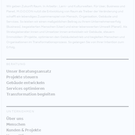
Wir geben Zukunft Raum. In Arbeits-, Lern- und Kulturwelten. Für User, Business und
Planet. M.O.O.CON nutzt die Entwicklung von Raum als Treiber der Veränderung und
schafft ein lebendiges Zusammenspiel von Mensch, Organisation, Gebäude und
Services. So leisten wir einen maßgeblichen Beitrag zu Ihrem Unternehmenserfolg
(Business), begeisterten Menschen (User) und einer lebenswerten Umwelt (Planet). Als
Strategieberater:innen und Umsetzer:innen entwickeln wir Gebäude, steuern
(Immobilien-)Projekte, optimieren den Gebäudebetrieb und begleiten Menschen und
Organisationen im Transformationsprozess. So gelangen Sie von Ihrer Intention zum
Erfolg.
BERATUNG
Unser Beratungsansatz
Projekte steuern
Gebäude entwickeln
Services optimieren
Transformation begleiten
UNTERNEHMEN
Über uns
Menschen
Kunden & Projekte