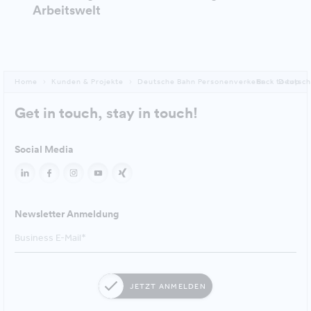
Arbeitswelt
Home
Kunden & Projekte
Deutsche Bahn Personenverkehr
Back to top
Deutsch
Get in touch, stay in touch!
Social Media
Newsletter Anmeldung
JETZT ANMELDEN