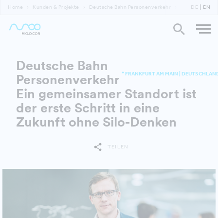
Home
Kunden & Projekte
Deutsche Bahn Personenverkehr
Deutsche Bahn
DE
EN
Deutsche Bahn
* FRANKFURT AM MAIN | DEUTSCHLAN
Personenverkehr
Ein gemeinsamer Standort ist
der erste Schritt in eine
Zukunft ohne Silo-Denken
TEILEN