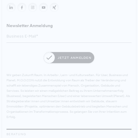
Newsletter Anmeldung
JETZT ANMELDEN
Wir geben Zukunft Raum. In Arbeits-, Lern- und Kulturwelten. Für User, Business und
Planet. M.O.O.CON nutzt die Entwicklung von Raum als Treiber der Veränderung und
schafft ein lebendiges Zusammenspiel von Mensch, Organisation, Gebäude und
Services. So leisten wir einen maßgeblichen Beitrag zu Ihrem Unternehmenserfolg
(Business), begeisterten Menschen (User) und einer lebenswerten Umwelt (Planet). Als
Strategieberater:innen und Umsetzer:innen entwickeln wir Gebäude, steuern
(Immobilien-)Projekte, optimieren den Gebäudebetrieb und begleiten Menschen und
Organisationen im Transformationsprozess. So gelangen Sie von Ihrer Intention zum
Erfolg.
BERATUNG