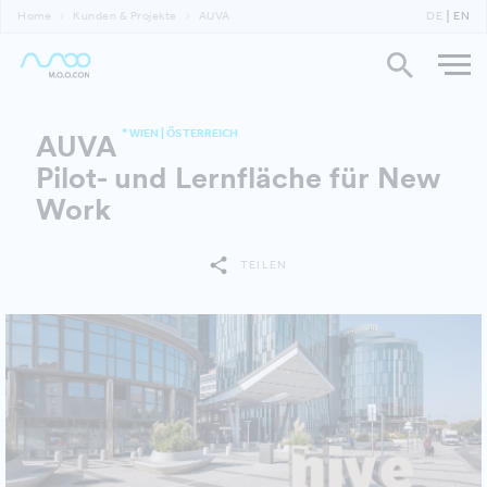
Home
Kunden & Projekte
AUVA
DE
EN
* WIEN | ÖSTERREICH
AUVA
Pilot- und Lernfläche für New
Work
TEILEN