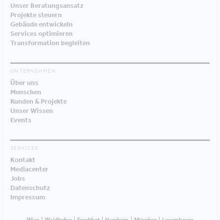
Unser Beratungsansatz
Projekte steuern
Gebäude entwickeln
Services optimieren
Transformation begleiten
UNTERNEHMEN
Über uns
Menschen
Kunden & Projekte
Unser Wissen
Events
SERVICES
Kontakt
Mediacenter
Jobs
Datenschutz
Impressum
Wien
Waidhofen
Frankfurt
Hamburg
München
Luxembourg