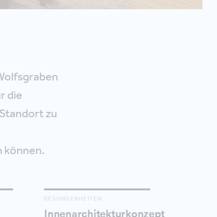
 Wolfsgraben
r die
 Standort zu
n können.
BESONDERHEITEN
Innenarchitekturkonzept