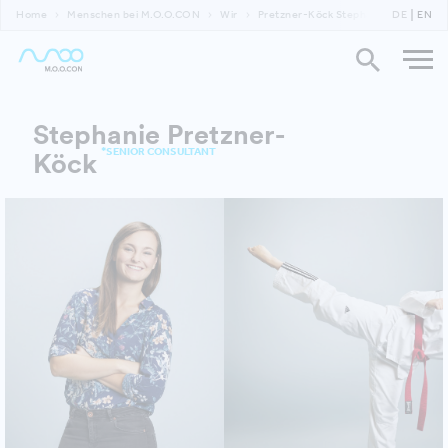
Home
Menschen bei M.O.O.CON
Wir
Pretzner-Köck Stephanie
DE
EN
Stephanie Pretzner-
*SENIOR CONSULTANT
Köck