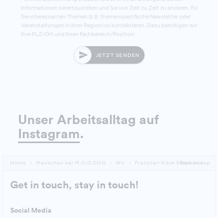
Informationen bereitzustellen und Sie von Zeit zu Zeit zu anderen, für
Sie interessanten Themen (z.B. themenspezifische Newsletter oder
Veranstaltungen in Ihrer Region) zu kontaktieren. Dazu benötigen wir
Ihre PLZ/Ort und Ihren Fachbereich/Position.
JETZT SENDEN
Unser Arbeitsalltag auf
Instagram
.
Home
Menschen bei M.O.O.CON
Wir
Pretzner-Köck Stephanie
Back to top
Get in touch, stay in touch!
Social Media