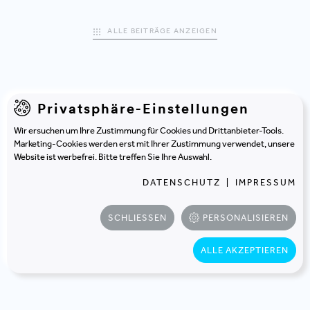
ALLE BEITRÄGE ANZEIGEN
Privatsphäre-Einstellungen
NEWSLETTER
Jetzt anmelden und
Wir ersuchen um Ihre Zustimmung für Cookies und Drittanbieter-Tools.
Marketing-Cookies werden erst mit Ihrer Zustimmung verwendet, unsere
regelmäßig Infos erhalten!
Website ist werbefrei. Bitte treffen Sie Ihre Auswahl.
DATENSCHUTZ
|
IMPRESSUM
SCHLIESSEN
PERSONALISIEREN
JETZT ANMELDEN
ALLE AKZEPTIEREN