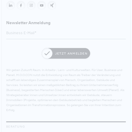
Newsletter Anmeldung
JETZT ANMELDEN
Wir geben Zukunft Raum. In Arbeits-, Lern- und Kulturwelten. Für User, Business und
Planet. M.O.O.CON nutzt die Entwicklung von Raum als Treiber der Veränderung und
schafft ein lebendiges Zusammenspiel von Mensch, Organisation, Gebäude und
Services. So leisten wir einen maßgeblichen Beitrag zu Ihrem Unternehmenserfolg
(Business), begeisterten Menschen (User) und einer lebenswerten Umwelt (Planet). Als
Strategieberater:innen und Umsetzer:innen entwickeln wir Gebäude, steuern
(Immobilien-)Projekte, optimieren den Gebäudebetrieb und begleiten Menschen und
Organisationen im Transformationsprozess. So gelangen Sie von Ihrer Intention zum
Erfolg.
BERATUNG