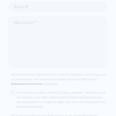
M.O.O.CON GmbH verpflichtet sich, Ihre Privatsphäre zu schützen und
zu respektieren. Ihre persönlichen Daten werden gemäß unserer
Datenschutzrichtlinen
verwendet.
Ich stimme zu, E-Mails von M.O.O.CON zu erhalten.* Sie können die
Zusendung von E-Mails seitens M.O.O.CON GmbH jederzeit über
den Abmeldelink in unseren E-Mails oder durch Kontaktaufnahme
mit uns abbestellen.
Mit Ihrer Zustimmung erlauben Sie uns, Ihnen die angeforderten