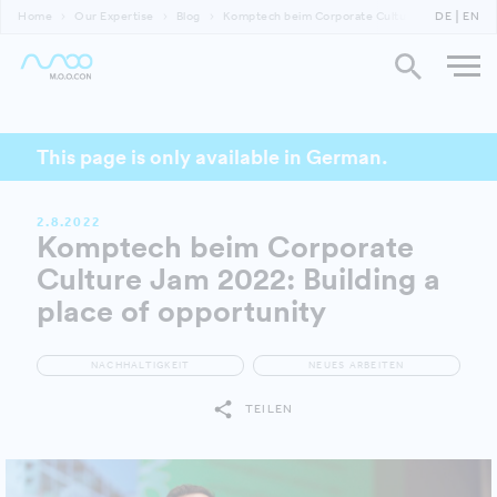
Home
Our Expertise
Blog
Komptech beim Corporate Culture Jam
DE
EN
This page is only available in German.
2.8.2022
Komptech beim Corporate
Culture Jam 2022: Building a
place of opportunity
NACHHALTIGKEIT
NEUES ARBEITEN
TEILEN