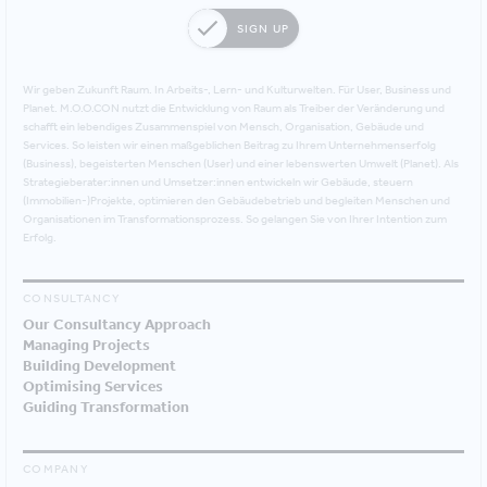
SIGN UP
Wir geben Zukunft Raum. In Arbeits-, Lern- und Kulturwelten. Für User, Business und
Planet. M.O.O.CON nutzt die Entwicklung von Raum als Treiber der Veränderung und
schafft ein lebendiges Zusammenspiel von Mensch, Organisation, Gebäude und
Services. So leisten wir einen maßgeblichen Beitrag zu Ihrem Unternehmenserfolg
(Business), begeisterten Menschen (User) und einer lebenswerten Umwelt (Planet). Als
Strategieberater:innen und Umsetzer:innen entwickeln wir Gebäude, steuern
(Immobilien-)Projekte, optimieren den Gebäudebetrieb und begleiten Menschen und
Organisationen im Transformationsprozess. So gelangen Sie von Ihrer Intention zum
Erfolg.
CONSULTANCY
Our Consultancy Approach
Managing Projects
Building Development
Optimising Services
Guiding Transformation
COMPANY