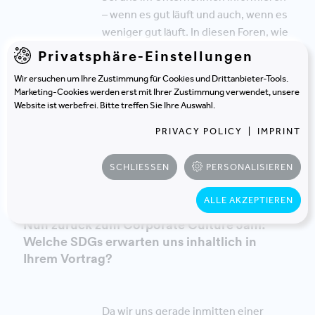
– wenn es gut läuft und auch, wenn es
weniger gut läuft. In diesen Foren, wie
auch auf anderen
Privatsphäre-Einstellungen
Kommunikationswegen, sind unsere
Wir ersuchen um Ihre Zustimmung für Cookies und Drittanbieter-Tools.
Kolleg:innen dazu aufgerufen, zu
Marketing-Cookies werden erst mit Ihrer Zustimmung verwendet, unsere
partizipieren und ihre Vorschläge
Website ist werbefrei. Bitte treffen Sie Ihre Auswahl.
einzubringen.
Die Verantwortung
PRIVACY POLICY
|
IMPRINT
liegt bei uns allen und nicht nur im
Management
.
SCHLIESSEN
PERSONALISIEREN
ALLE AKZEPTIEREN
Nun zurück zum Corporate Culture Jam:
Welche SDGs erwarten uns inhaltlich in
Ihrem Vortrag?
Da wir uns gerade inmitten einer