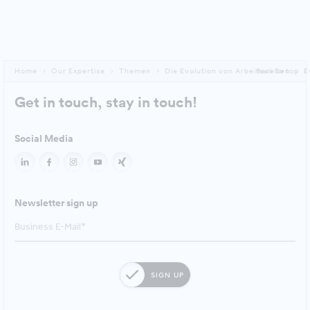
Home
Our Expertise
Themen
Die Evolution von Arbeitswelten
Back to top
E
Get in touch, stay in touch!
Social Media
Newsletter sign up
SIGN UP