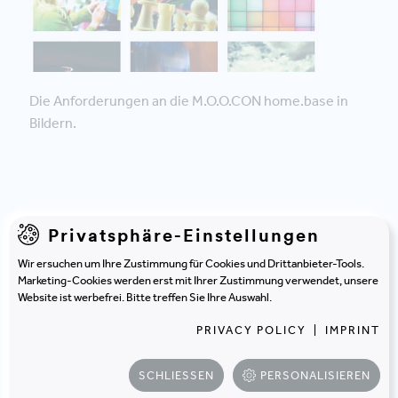
Die Anforderungen an die M.O.O.CON home.base in
Bildern.
Privatsphäre-Einstellungen
Daraus ergeben sich 4
Wir ersuchen um Ihre Zustimmung für Cookies und Drittanbieter-Tools.
Marketing-Cookies werden erst mit Ihrer Zustimmung verwendet, unsere
Anforderungen für unsere
Website ist werbefrei. Bitte treffen Sie Ihre Auswahl.
home.base
PRIVACY POLICY
|
IMPRINT
SCHLIESSEN
PERSONALISIEREN