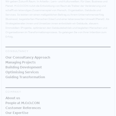
Wir geben Zukunft Raum. In Arbeits-, Lern- und Kulturwelten. Für User, Business und
Planet. M.O.O.CON nutzt die Entwicklung von Raum als Treiber der Veränderung und
schafft ein lebendiges Zusammenspiel von Mensch, Organisation, Gebäude und
Services. So leisten wir einen maßgeblichen Beitrag zu Ihrem Unternehmenserfolg
(Business), begeisterten Menschen (User) und einer lebenswerten Umwelt (Planet). Als
Strategieberater:innen und Umsetzer:innen entwickeln wir Gebäude, steuern
(Immobilien-)Projekte, optimieren den Gebäudebetrieb und begleiten Menschen und
Organisationen im Transformationsprozess. So gelangen Sie von Ihrer Intention zum
Erfolg.
CONSULTANCY
Our Consultancy Approach
Managing Projects
Building Development
Optimising Services
Guiding Transformation
COMPANY
About us
People at M.O.O.CON
Customer References
Our Expertise