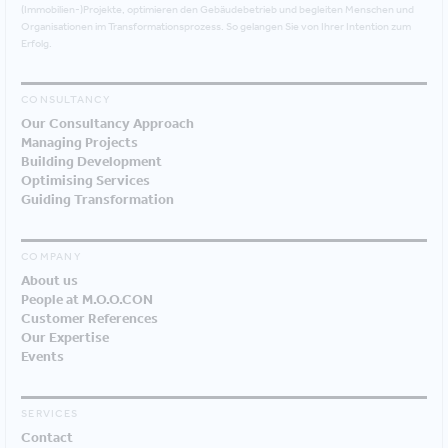
(Immobilien-)Projekte, optimieren den Gebäudebetrieb und begleiten Menschen und
Organisationen im Transformationsprozess. So gelangen Sie von Ihrer Intention zum
Erfolg.
CONSULTANCY
Our Consultancy Approach
Managing Projects
Building Development
Optimising Services
Guiding Transformation
COMPANY
About us
People at M.O.O.CON
Customer References
Our Expertise
Events
SERVICES
Contact