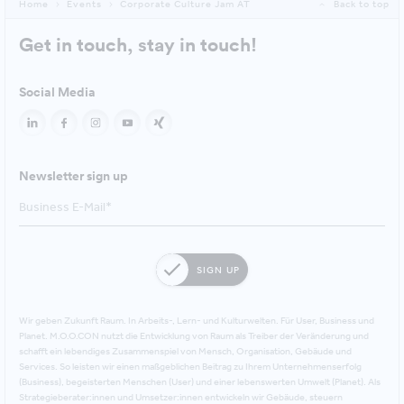
Home
Events
Corporate Culture Jam AT
Back to top
Get in touch, stay in touch!
Social Media
Newsletter sign up
SIGN UP
Wir geben Zukunft Raum. In Arbeits-, Lern- und Kulturwelten. Für User, Business und
Planet. M.O.O.CON nutzt die Entwicklung von Raum als Treiber der Veränderung und
schafft ein lebendiges Zusammenspiel von Mensch, Organisation, Gebäude und
Services. So leisten wir einen maßgeblichen Beitrag zu Ihrem Unternehmenserfolg
(Business), begeisterten Menschen (User) und einer lebenswerten Umwelt (Planet). Als
Strategieberater:innen und Umsetzer:innen entwickeln wir Gebäude, steuern