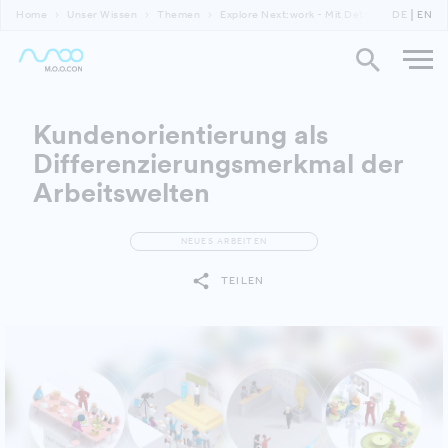
Home
Unser Wissen
Themen
Explore Next:work - Mit Detailverständnis v
DE
EN
Kundenorientierung als
Differenzierungsmerkmal der
Arbeitswelten
NEUES ARBEITEN
TEILEN