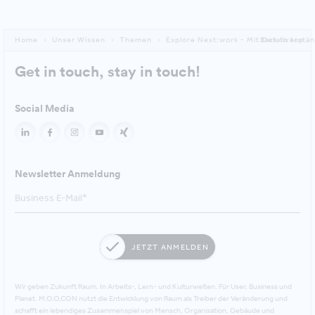
Home
Unser Wissen
Themen
Explore Next:work - Mit Detailverstän
Back to top
Get in touch, stay in touch!
Social Media
Newsletter Anmeldung
JETZT ANMELDEN
Wir geben Zukunft Raum. In Arbeits-, Lern- und Kulturwelten. Für User, Business und
Planet. M.O.O.CON nutzt die Entwicklung von Raum als Treiber der Veränderung und
schafft ein lebendiges Zusammenspiel von Mensch, Organisation, Gebäude und