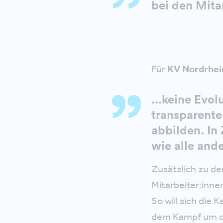
bei den Mita
Für
KV Nordrhein
...keine Evol
transparente
abbilden. In
wie alle and
Zusätzlich zu de
Mitarbeiter:inne
So will sich die 
dem Kampf um die