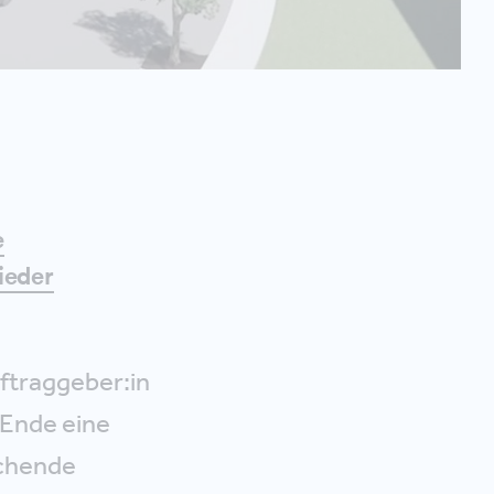
e
ieder
ftraggeber:in
 Ende eine
chende