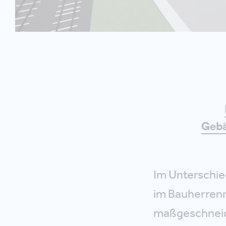
Gebä
Im Unterschie
im Bauherrenm
maßgeschneid