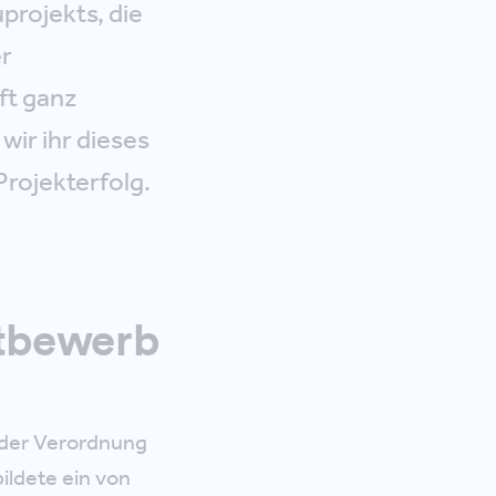
projekts, die
er
ft ganz
ir ihr dieses
Projekterfolg.
ttbewerb
n der Verordnung
ildete ein von