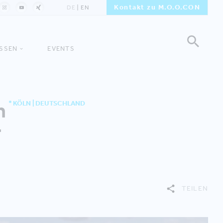
Kontakt zu M.O.O.CON
DE
EN
ISSEN
EVENTS
n
* KÖLN | DEUTSCHLAND
r
TEILEN