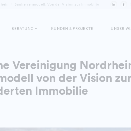
rhein
Bauherrenmodell: Von der Vision zur Immobilie
BERATUNG
KUNDEN & PROJEKTE
UNSER W
he Vereinigung Nordrhei
odell von der Vision zu
erten Immobilie