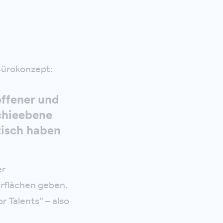
Bürokonzept:
 offener und
rchieebene
tisch haben
er
erflächen geben.
r Talents“ – also