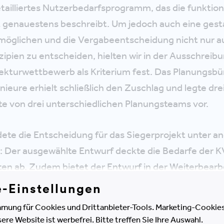
detailliertes Nutzerbedarfsprogramm, das die funktion
 genauestens beschreibt. Um jedoch auch eine gesta
rmöglichen und die Vergabeentscheidung nicht nur 
nzipien zu entscheiden, hielten wir in der Ausschreib
tekturwettbewerb als Kriterium fest. Das Planungsb
nieure erhielt schließlich den Zuschlag und legte dr
 von drei unterschiedlichen Planungsteams vor.
ete die Entscheidung für das Siegerprojekt unter 
 Der ausgewählte Entwurf deckte die Bedarfe der K
en ab. Zudem bietet der Entwurf in der Weiterbearb
ität und meisten Potenziale, um die Erwartungshaltu
e-Einstellungen
estmöglich zu erfüllen.
mung für Cookies und Drittanbieter-Tools. Marketing-Cookies
e Website ist werbefrei. Bitte treffen Sie Ihre Auswahl.