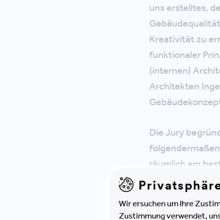
uns erstelltes, 
Gebäudequalität
Kreativität zu e
funktionaler Pri
(internen) Archi
Architekten Inge
Gebäudekonzepte
Die Jury begründ
folgendermaßen:
räumlich am best
höchste Flexibil
Privatsphär
Auftraggeberin b
Wir ersuchen um Ihre Zustim
Zustimmung verwendet, unser