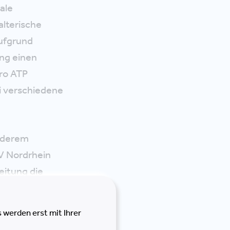
ale
lterische
aufgrund
ung einen
üro ATP
ei verschiedene
anderem
V Nordrhein
eitung die
ng der
 werden erst mit Ihrer