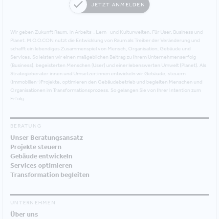
JETZT ANMELDEN
Wir geben Zukunft Raum. In Arbeits-, Lern- und Kulturwelten. Für User, Business und
Planet. M.O.O.CON nutzt die Entwicklung von Raum als Treiber der Veränderung und
schafft ein lebendiges Zusammenspiel von Mensch, Organisation, Gebäude und
Services. So leisten wir einen maßgeblichen Beitrag zu Ihrem Unternehmenserfolg
(Business), begeisterten Menschen (User) und einer lebenswerten Umwelt (Planet). Als
Strategieberater:innen und Umsetzer:innen entwickeln wir Gebäude, steuern
(Immobilien-)Projekte, optimieren den Gebäudebetrieb und begleiten Menschen und
Organisationen im Transformationsprozess. So gelangen Sie von Ihrer Intention zum
Erfolg.
BERATUNG
Unser Beratungsansatz
Projekte steuern
Gebäude entwickeln
Services optimieren
Transformation begleiten
UNTERNEHMEN
Über uns