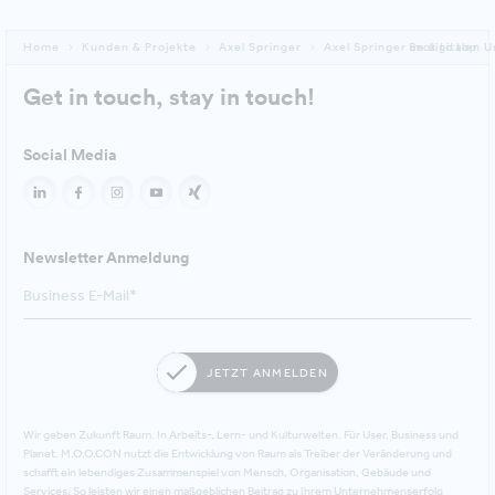
Home
Kunden & Projekte
Axel Springer
Axel Springer im digitalen 
Back to top
Get in touch, stay in touch!
Social Media
Newsletter Anmeldung
JETZT ANMELDEN
Wir geben Zukunft Raum. In Arbeits-, Lern- und Kulturwelten. Für User, Business und
Planet. M.O.O.CON nutzt die Entwicklung von Raum als Treiber der Veränderung und
schafft ein lebendiges Zusammenspiel von Mensch, Organisation, Gebäude und
Services. So leisten wir einen maßgeblichen Beitrag zu Ihrem Unternehmenserfolg