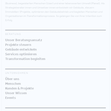
(Business), begeisterten Menschen (User) und einer lebenswerten Umwelt (Planet). Als
Strategieberater:innen und Umsetzer:innen entwickeln wir Gebäude, steuern
(Immobilien-)Projekte, optimieren den Gebäudebetrieb und begleiten Menschen und
Organisationen im Transformationsprozess. So gelangen Sie von Ihrer Intention zum
Erfolg.
BERATUNG
Unser Beratungsansatz
Projekte steuern
Gebäude entwickeln
Services optimieren
Transformation begleiten
UNTERNEHMEN
Über uns
Menschen
Kunden & Projekte
Unser Wissen
Events