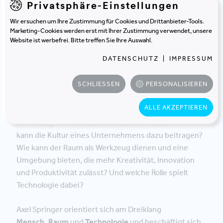
Privatsphäre-Einstellungen
NEW WORK
Wie sieht die neue
Wir ersuchen um Ihre Zustimmung für Cookies und Drittanbieter-Tools.
Marketing-Cookies werden erst mit Ihrer Zustimmung verwendet, unsere
Arbeitswelt eines
Website ist werbefrei. Bitte treffen Sie Ihre Auswahl.
Medienkonzerns aus?
DATENSCHUTZ
|
IMPRESSUM
SCHLIESSEN
PERSONALISIEREN
Auf dem Weg zu einer neuen Arbeitswelt wurden
ALLE AKZEPTIEREN
verschiedene Fragen diskutiert: Wie kann Arbeit
nachhaltig, wertschätzend und sinnstiftend sein? Wie
kann die Kultur eines Unternehmens dazu beitragen?
Wie kann der Raum als Werkzeug dienen und eine
Umgebung bieten, die mehr Kreativität, Innovation
und Produktivität zulässt? Und welche Rolle spielt
Technologie dabei?
Axel Springer orientiert sich am Dreiklang
Mensch, Raum
und
Technologie
und beschäftigt sich