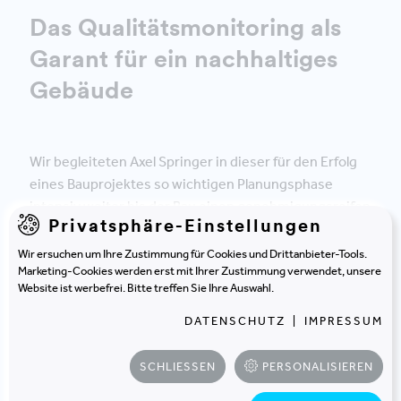
Das Qualitätsmonitoring als
Garant für ein nachhaltiges
Gebäude
Wir begleiteten Axel Springer in dieser für den Erfolg
eines Bauprojektes so wichtigen Planungsphase
intensiv weiter bis der Bau einen genehmigungsreifen
Privatsphäre-Einstellungen
Planungsstand bekam. Bei einem derart visionären
Entwurfskonzept war dies ein langer Weg. Wir
Wir ersuchen um Ihre Zustimmung für Cookies und Drittanbieter-Tools.
Marketing-Cookies werden erst mit Ihrer Zustimmung verwendet, unsere
entwickelten die Entwurfsidee des Wettbewerbes in
Website ist werbefrei. Bitte treffen Sie Ihre Auswahl.
ein fertiges Planungsprodukt weiter. Dabei ist nicht
nur der Blick auf die Realisierungsphase des Neubaus
DATENSCHUTZ
|
IMPRESSUM
wichtig.
SCHLIESSEN
PERSONALISIEREN
Die Ideen des Axel Springer Konzerns reiften mit