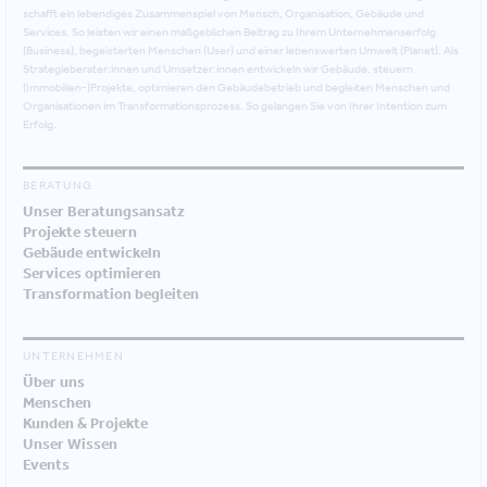
schafft ein lebendiges Zusammenspiel von Mensch, Organisation, Gebäude und
Services. So leisten wir einen maßgeblichen Beitrag zu Ihrem Unternehmenserfolg
(Business), begeisterten Menschen (User) und einer lebenswerten Umwelt (Planet). Als
Strategieberater:innen und Umsetzer:innen entwickeln wir Gebäude, steuern
(Immobilien-)Projekte, optimieren den Gebäudebetrieb und begleiten Menschen und
Organisationen im Transformationsprozess. So gelangen Sie von Ihrer Intention zum
Erfolg.
BERATUNG
Unser Beratungsansatz
Projekte steuern
Gebäude entwickeln
Services optimieren
Transformation begleiten
UNTERNEHMEN
Über uns
Menschen
Kunden & Projekte
Unser Wissen
Events