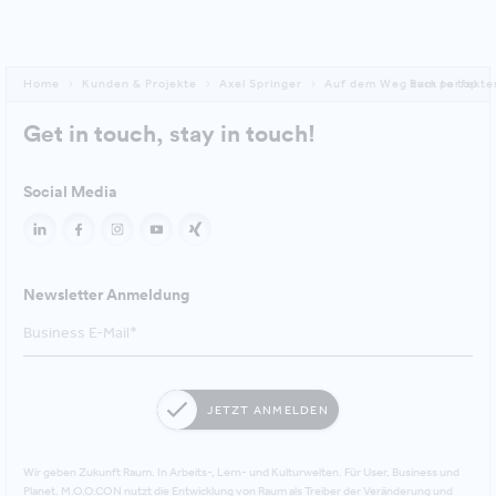
Home
Kunden & Projekte
Axel Springer
Auf dem Weg zum perfekte
Back to top
Get in touch, stay in touch!
Social Media
Newsletter Anmeldung
JETZT ANMELDEN
Wir geben Zukunft Raum. In Arbeits-, Lern- und Kulturwelten. Für User, Business und
Planet. M.O.O.CON nutzt die Entwicklung von Raum als Treiber der Veränderung und