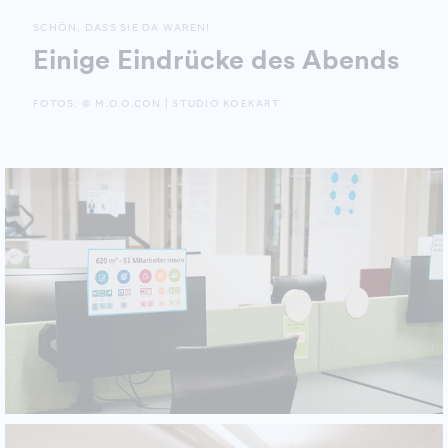
SCHÖN, DASS SIE DA WAREN!
Einige Eindrücke des Abends
FOTOS: © M.O.O.CON | STUDIO KOEKART