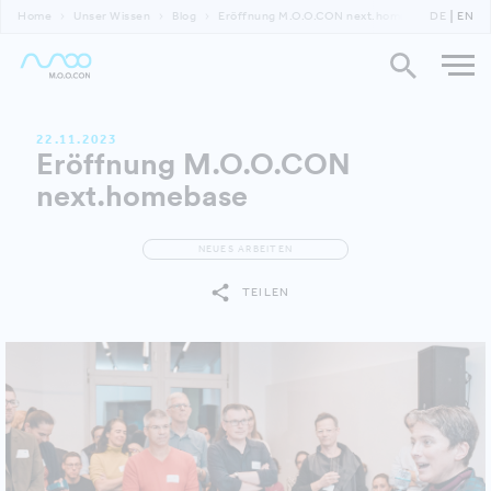
Home
Unser Wissen
Blog
Eröffnung M.O.O.CON next.homebase
DE
EN
22.11.2023
Eröffnung M.O.O.CON
next.homebase
NEUES ARBEITEN
TEILEN