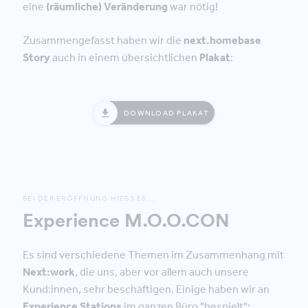
eine
(räumliche) Veränderung
war nötig!
Zusammengefasst haben wir die
next.homebase
Story
auch in einem übersichtlichen
Plakat
:
DOWNLOAD PLAKAT
BEI DER ERÖFFNUNG HIESS ES...
Experience M.O.O.CON
Es sind verschiedene Themen im Zusammenhang mit
Next:work
, die uns, aber vor allem auch unsere
Kund:innen, sehr beschäftigen. Einige haben wir an
Experience Stations
im ganzen Büro "bespielt":