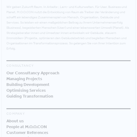
Wir geben Zukunft Raum. In Arbeits-, Lern- und Kulturwelten. Für User, Business und
Planet. M.O.O.CON nutzt die Entwicklung von Raum als Treiber der Veränderung und
schafft ein lebendiges Zusammenspiel von Mensch, Organisation, Gebäude und
Services. So leisten wir einen maßgeblichen Beitrag zu Ihrem Unternehmenserfolg
(Business), begeisterten Menschen (User) und einer lebenswerten Umwelt (Planet). Als
Strategieberater:innen und Umsetzer:innen entwickeln wir Gebäude, steuern
(Immobilien-)Projekte, optimieren den Gebäudebetrieb und begleiten Menschen und
Organisationen im Transformationsprozess. So gelangen Sie von Ihrer Intention zum
Erfolg.
CONSULTANCY
Our Consultancy Approach
Managing Projects
Building Development
Optimising Services
Guiding Transformation
COMPANY
About us
People at M.O.O.CON
Customer References