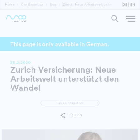
Home
Our Expertise
Blog
Zurich: Neue Arbeitswelt unterstützt Erfolg
DE
EN
This page is only available in German.
23.2.2020
Zurich Versicherung: Neue
Arbeitswelt unterstützt den
Wandel
NEUES ARBEITEN
TEILEN