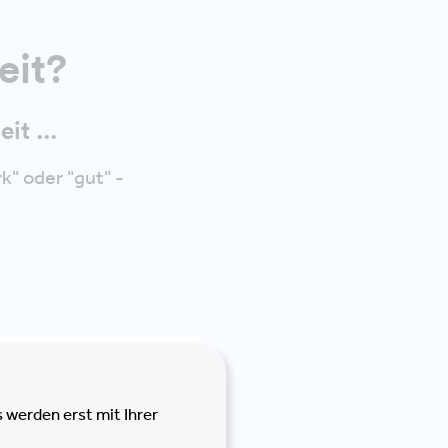
eit?
it ...
k" oder "gut" -
 werden erst mit Ihrer