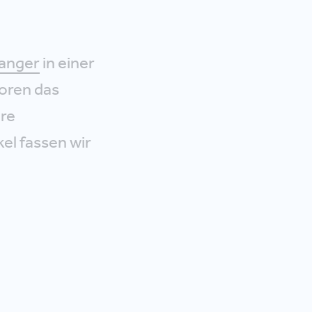
wanger
in einer
oren das
ere
el fassen wir