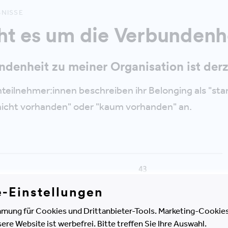
BNISSE
ht es um die Verbundenh
denheit zu meiner Organisation ist derze
teilnehmer:innen beschreiben ihr Belonging als "star
nicht vorhanden" oder "kaum vorhanden" an.
e-Einstellungen
mung für Cookies und Drittanbieter-Tools. Marketing-Cookies
e Website ist werbefrei. Bitte treffen Sie Ihre Auswahl.