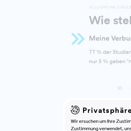
ALLGEMEINE ERGE
Wie ste
Meine Verbun
77 % der Studien
nur 5 % geben "
Privatsphär
Wir ersuchen um Ihre Zustim
Zustimmung verwendet, unser