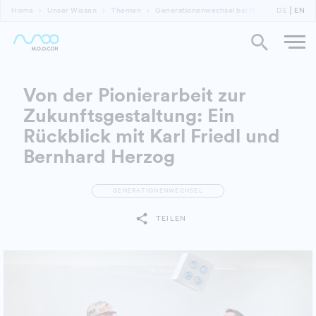
Home
Unser Wissen
Themen
Generationenwechsel bei M.O.O.CON - Wurz
DE
EN
Von der Pionierarbeit zur
Zukunftsgestaltung: Ein
Rückblick mit Karl Friedl und
Bernhard Herzog
GENERATIONENWECHSEL
TEILEN