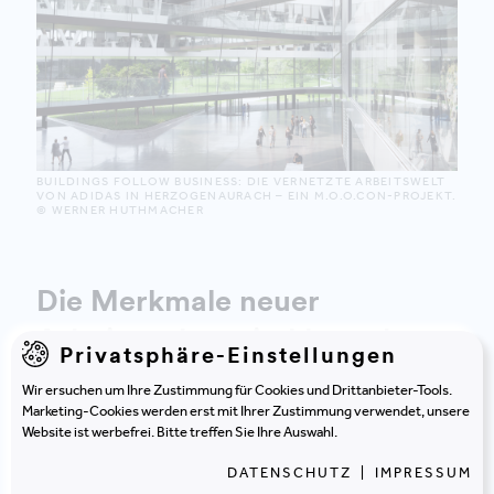
BUILDINGS FOLLOW BUSINESS: DIE VERNETZTE ARBEITSWELT
VON
ADIDAS
IN HERZOGENAURACH – EIN M.O.O.CON-PROJEKT.
© WERNER HUTHMACHER
Die Merkmale neuer
Arbeitswelten sind komplex
Privatsphäre-Einstellungen
Wir ersuchen um Ihre Zustimmung für Cookies und Drittanbieter-Tools.
Marketing-Cookies werden erst mit Ihrer Zustimmung verwendet, unsere
Neue Workplace Konzepte, wie Activity Based
Website ist werbefrei. Bitte treffen Sie Ihre Auswahl.
Working, orientieren sich nicht mehr an
DATENSCHUTZ
|
IMPRESSUM
Aufgabengruppen oder Personen ( wie z.B. Einkauf,