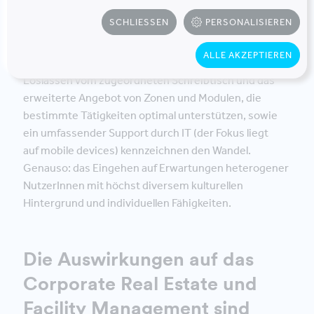
Buchhaltung), sondern an Tätigkeiten (wie
SCHLIESSEN
PERSONALISIEREN
beispielsweise Zusammenarbeiten,
Fokussieren). Neue Typen von
ALLE AKZEPTIEREN
NutzerInnen (Generationen Y/Z) kommen hinzu. Das
Loslassen vom zugeordneten Schreibtisch und das
erweiterte Angebot von Zonen und Modulen, die
bestimmte Tätigkeiten optimal unterstützen, sowie
ein umfassender Support durch IT (der Fokus liegt
auf mobile devices) kennzeichnen den Wandel.
Genauso: das Eingehen auf Erwartungen heterogener
NutzerInnen mit höchst diversem kulturellen
Hintergrund und individuellen Fähigkeiten.
Die Auswirkungen auf das
Corporate Real Estate und
Facility Management sind