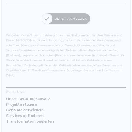
JETZT ANMELDEN
Wir geben Zukunft Raum. In Arbeits-, Lern- und Kulturwelten. Für User, Business und
Planet. M.O.O.CON nutzt die Entwicklung von Raum als Treiber der Veränderung und
schafft ein lebendiges Zusammenspiel von Mensch, Organisation, Gebäude und
Services. So leisten wir einen maßgeblichen Beitrag zu Ihrem Unternehmenserfolg
(Business), begeisterten Menschen (User) und einer lebenswerten Umwelt (Planet). Als
Strategieberater:innen und Umsetzer:innen entwickeln wir Gebäude, steuern
(Immobilien-)Projekte, optimieren den Gebäudebetrieb und begleiten Menschen und
Organisationen im Transformationsprozess. So gelangen Sie von Ihrer Intention zum
Erfolg.
BERATUNG
Unser Beratungsansatz
Projekte steuern
Gebäude entwickeln
Services optimieren
Transformation begleiten