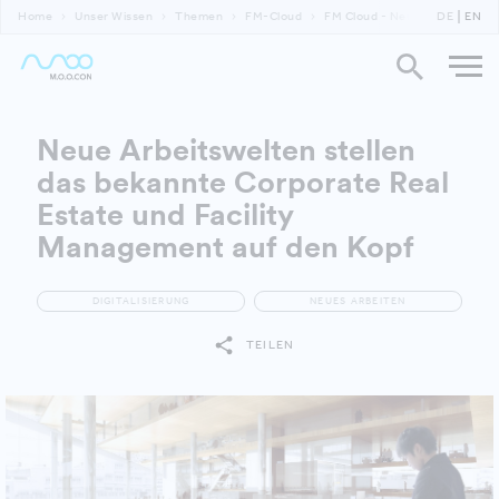
Home
Unser Wissen
Themen
FM-Cloud
FM Cloud - Neue Arbeitswelten
DE
EN
Neue Arbeitswelten stellen
das bekannte Corporate Real
Estate und Facility
Management auf den Kopf
DIGITALISIERUNG
NEUES ARBEITEN
TEILEN