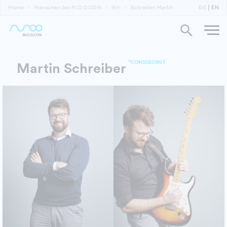
Home
Menschen bei M.O.O.CON
Wir
Schreiber Martin
DE
EN
*CONSULTANT
Martin Schreiber