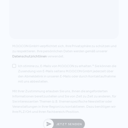
M.O.O.CON GmbH verpflichtet sich, Ihre Privatsphäre zu schützen und
zu respektieren. Ihre persönlichen Daten werden gemäß unserer
Datenschutzrichtlinen
verwendet.
Ich stimme zu, E-Mails von M.O.O.CON zu erhalten.* Sie können die
Zusendung von E-Mails seitens M.O.O.CON GmbH jederzeit über
den Abmeldelink in unseren E-Mails oder durch Kontaktaufnahme
mit uns abbestellen.
Mit Ihrer Zustimmung erlauben Sie uns, Ihnen die angeforderten
Informationen bereitzustellen und Sie von Zeit zu Zeit zu anderen, für
Sie interessanten Themen (z.B. themenspezifische Newsletter oder
Veranstaltungen in Ihrer Region) zu kontaktieren. Dazu benötigen wir
Ihre PLZ/Ort und Ihren Fachbereich/Position.
JETZT SENDEN