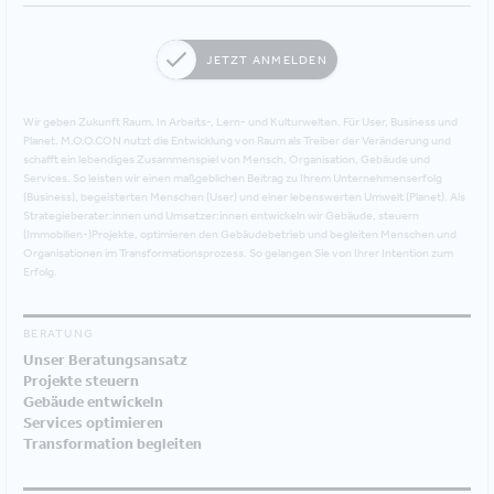
JETZT ANMELDEN
Wir geben Zukunft Raum. In Arbeits-, Lern- und Kulturwelten. Für User, Business und
Planet. M.O.O.CON nutzt die Entwicklung von Raum als Treiber der Veränderung und
schafft ein lebendiges Zusammenspiel von Mensch, Organisation, Gebäude und
Services. So leisten wir einen maßgeblichen Beitrag zu Ihrem Unternehmenserfolg
(Business), begeisterten Menschen (User) und einer lebenswerten Umwelt (Planet). Als
Strategieberater:innen und Umsetzer:innen entwickeln wir Gebäude, steuern
(Immobilien-)Projekte, optimieren den Gebäudebetrieb und begleiten Menschen und
Organisationen im Transformationsprozess. So gelangen Sie von Ihrer Intention zum
Erfolg.
BERATUNG
Unser Beratungsansatz
Projekte steuern
Gebäude entwickeln
Services optimieren
Transformation begleiten