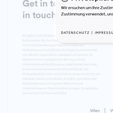
Get in touch, stay
Wir ersuchen um Ihre Zustim
in touch!
Zustimmung verwendet, unser
DATENSCHUTZ
|
IMPRESS
Wir geben Zukunft Raum. In Arbeits-, Lern- und
Kulturwelten. Für User, Business und Planet. M.O.O.CON
nutzt die Entwicklung von Raum als Treiber der
Veränderung und schafft ein lebendiges Zusammenspiel
von Mensch, Organisation, Gebäude und Services. So
leisten wir einen maßgeblichen Beitrag zu Ihrem
Unternehmenserfolg (Business), begeisterten Menschen
(User) und einer lebenswerten Umwelt (Planet). Als
Strategieberater:innen und Umsetzer:innen entwickeln wir
Gebäude, steuern (Immobilien-)Projekte, optimieren den
Gebäudebetrieb und begleiten Menschen und
Organisationen im Transformationsprozess. So gelangen
Sie von Ihrer Intention zum Erfolg.
Wien
W