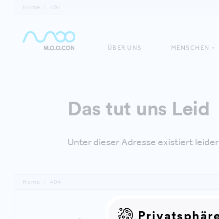
Home
404
ÜBER UNS
MENSCHEN
Das tut uns Leid
Unter dieser Adresse existiert leider 
Home
404
Privatsphär