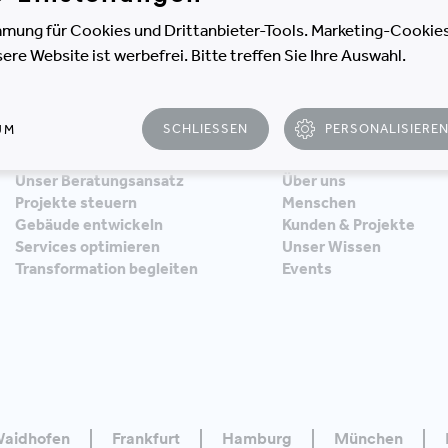
Social Media
Newsletter Anmeldun
mung für Cookies und Drittanbieter-Tools. Marketing-Cookies
e Website ist werbefrei. Bitte treffen Sie Ihre Auswahl.
SCHLIESSEN
PERSONALISIERE
UM
BERATUNG
UNTERNEHMEN
Unser Beratungsansatz
Über uns
Projekte steuern
Menschen
Gebäude entwickeln
Kunden & Projekte
Services optimieren
Unser Wissen
Transformation begleiten
Events
aidhofen
Frankfurt
Hamburg
München