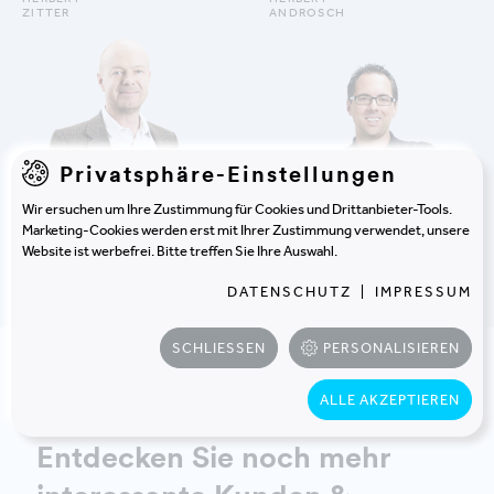
ZITTER
ANDROSCH
Privatsphäre-Einstellungen
Wir ersuchen um Ihre Zustimmung für Cookies und Drittanbieter-Tools.
Marketing-Cookies werden erst mit Ihrer Zustimmung verwendet, unsere
Website ist werbefrei. Bitte treffen Sie Ihre Auswahl.
DETAILS ANZEIGEN
DETAILS ANZEIGEN
DATENSCHUTZ
|
IMPRESSUM
SCHLIESSEN
PERSONALISIEREN
ALLE AKZEPTIEREN
Entdecken Sie noch mehr