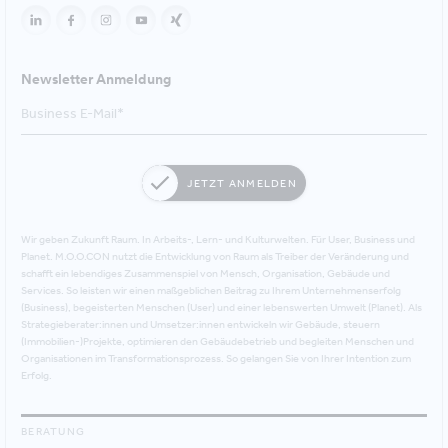
Newsletter Anmeldung
JETZT ANMELDEN
Wir geben Zukunft Raum. In Arbeits-, Lern- und Kulturwelten. Für User, Business und
Planet. M.O.O.CON nutzt die Entwicklung von Raum als Treiber der Veränderung und
schafft ein lebendiges Zusammenspiel von Mensch, Organisation, Gebäude und
Services. So leisten wir einen maßgeblichen Beitrag zu Ihrem Unternehmenserfolg
(Business), begeisterten Menschen (User) und einer lebenswerten Umwelt (Planet). Als
Strategieberater:innen und Umsetzer:innen entwickeln wir Gebäude, steuern
(Immobilien-)Projekte, optimieren den Gebäudebetrieb und begleiten Menschen und
Organisationen im Transformationsprozess. So gelangen Sie von Ihrer Intention zum
Erfolg.
BERATUNG