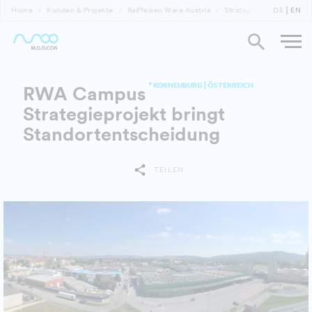
Home
Kunden & Projekte
Raiffeisen Ware Austria
Strategieprojekt bringt
DE
EN
* KORNEUBURG | ÖSTERREICH
RWA Campus
Strategieprojekt bringt
Standortentscheidung
TEILEN