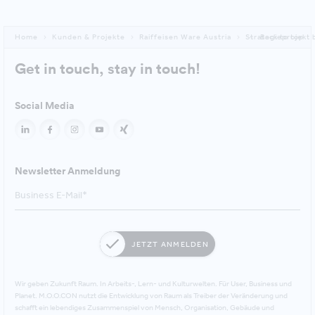
Home
Kunden & Projekte
Raiffeisen Ware Austria
Strategieprojekt
Back to top
Get in touch, stay in touch!
Social Media
Newsletter Anmeldung
JETZT ANMELDEN
Wir geben Zukunft Raum. In Arbeits-, Lern- und Kulturwelten. Für User, Business und
Planet. M.O.O.CON nutzt die Entwicklung von Raum als Treiber der Veränderung und
schafft ein lebendiges Zusammenspiel von Mensch, Organisation, Gebäude und