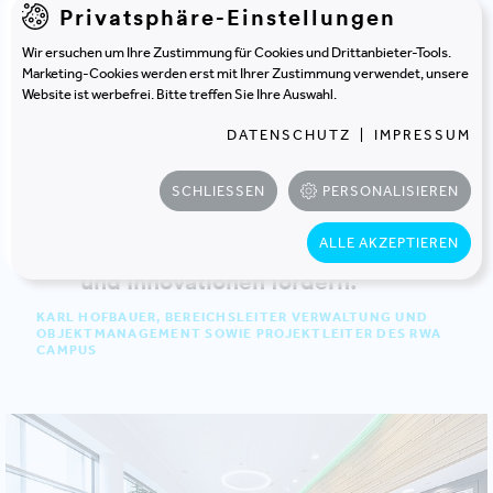
Privatsphäre-Einstellungen
Wir ersuchen um Ihre Zustimmung für Cookies und Drittanbieter-Tools.
Die Entscheidung für den Neubau
Marketing-Cookies werden erst mit Ihrer Zustimmung verwendet, unsere
Website ist werbefrei. Bitte treffen Sie Ihre Auswahl.
in Korneuburg ging mit
der Entscheidung für ein neues
DATENSCHUTZ
|
IMPRESSUM
Arbeitskonzept einher. Wir wollen
in Zukunft vernetzter und offener
SCHLIESSEN
PERSONALISIEREN
arbeiten als bisher,
ALLE AKZEPTIEREN
Kommunikationswege abkürzen
und Innovationen fördern.
KARL HOFBAUER, BEREICHSLEITER VERWALTUNG UND
OBJEKTMANAGEMENT SOWIE PROJEKTLEITER DES RWA
CAMPUS