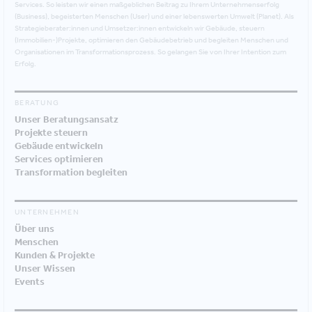
Services. So leisten wir einen maßgeblichen Beitrag zu Ihrem Unternehmenserfolg
(Business), begeisterten Menschen (User) und einer lebenswerten Umwelt (Planet). Als
Strategieberater:innen und Umsetzer:innen entwickeln wir Gebäude, steuern
(Immobilien-)Projekte, optimieren den Gebäudebetrieb und begleiten Menschen und
Organisationen im Transformationsprozess. So gelangen Sie von Ihrer Intention zum
Erfolg.
BERATUNG
Unser Beratungsansatz
Projekte steuern
Gebäude entwickeln
Services optimieren
Transformation begleiten
UNTERNEHMEN
Über uns
Menschen
Kunden & Projekte
Unser Wissen
Events