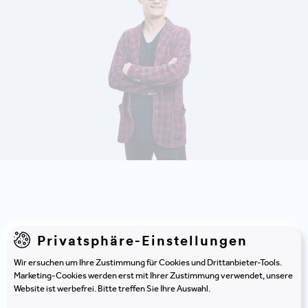
DETAILS ANZEIGEN
Entdecken Sie noch mehr
Privatsphäre-Einstellungen
interessante
Kunden &
Wir ersuchen um Ihre Zustimmung für Cookies und Drittanbieter-Tools.
Marketing-Cookies werden erst mit Ihrer Zustimmung verwendet, unsere
Projekte
.
Website ist werbefrei. Bitte treffen Sie Ihre Auswahl.