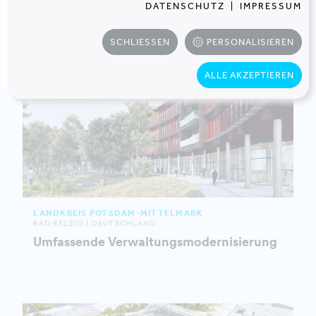
DATENSCHUTZ
|
IMPRESSUM
SCHLIESSEN
PERSONALISIEREN
ALLE AKZEPTIEREN
LANDKREIS POTSDAM-MITTELMARK
BAD BELZIG | DEUTSCHLAND
Umfassende Verwaltungsmodernisierung