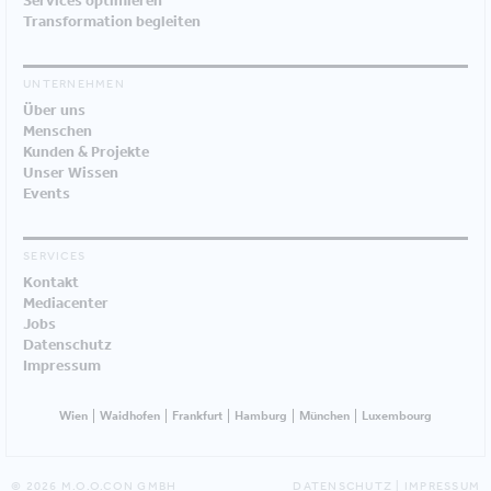
Services optimieren
Transformation begleiten
UNTERNEHMEN
Über uns
Menschen
Kunden & Projekte
Unser Wissen
Events
SERVICES
Kontakt
Mediacenter
Jobs
Datenschutz
Impressum
Wien
Waidhofen
Frankfurt
Hamburg
München
Luxembourg
© 2026 M.O.O.CON GMBH
DATENSCHUTZ
|
IMPRESSUM