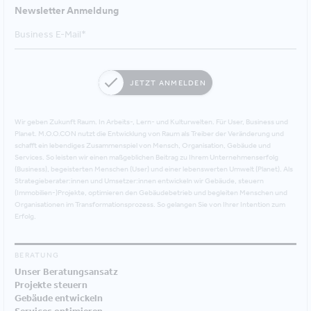
Newsletter Anmeldung
JETZT ANMELDEN
Wir geben Zukunft Raum. In Arbeits-, Lern- und Kulturwelten. Für User, Business und
Planet. M.O.O.CON nutzt die Entwicklung von Raum als Treiber der Veränderung und
schafft ein lebendiges Zusammenspiel von Mensch, Organisation, Gebäude und
Services. So leisten wir einen maßgeblichen Beitrag zu Ihrem Unternehmenserfolg
(Business), begeisterten Menschen (User) und einer lebenswerten Umwelt (Planet). Als
Strategieberater:innen und Umsetzer:innen entwickeln wir Gebäude, steuern
(Immobilien-)Projekte, optimieren den Gebäudebetrieb und begleiten Menschen und
Organisationen im Transformationsprozess. So gelangen Sie von Ihrer Intention zum
Erfolg.
BERATUNG
Unser Beratungsansatz
Projekte steuern
Gebäude entwickeln