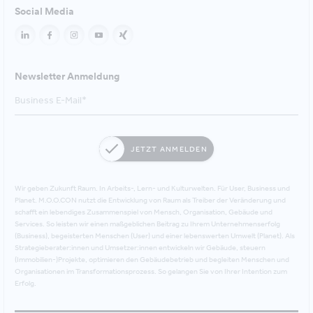
Social Media
Newsletter Anmeldung
JETZT ANMELDEN
Wir geben Zukunft Raum. In Arbeits-, Lern- und Kulturwelten. Für User, Business und
Planet. M.O.O.CON nutzt die Entwicklung von Raum als Treiber der Veränderung und
schafft ein lebendiges Zusammenspiel von Mensch, Organisation, Gebäude und
Services. So leisten wir einen maßgeblichen Beitrag zu Ihrem Unternehmenserfolg
(Business), begeisterten Menschen (User) und einer lebenswerten Umwelt (Planet). Als
Strategieberater:innen und Umsetzer:innen entwickeln wir Gebäude, steuern
(Immobilien-)Projekte, optimieren den Gebäudebetrieb und begleiten Menschen und
Organisationen im Transformationsprozess. So gelangen Sie von Ihrer Intention zum
Erfolg.