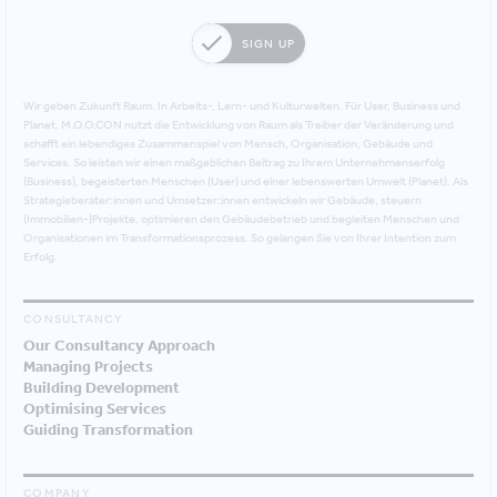
SIGN UP
Wir geben Zukunft Raum. In Arbeits-, Lern- und Kulturwelten. Für User, Business und
Planet. M.O.O.CON nutzt die Entwicklung von Raum als Treiber der Veränderung und
schafft ein lebendiges Zusammenspiel von Mensch, Organisation, Gebäude und
Services. So leisten wir einen maßgeblichen Beitrag zu Ihrem Unternehmenserfolg
(Business), begeisterten Menschen (User) und einer lebenswerten Umwelt (Planet). Als
Strategieberater:innen und Umsetzer:innen entwickeln wir Gebäude, steuern
(Immobilien-)Projekte, optimieren den Gebäudebetrieb und begleiten Menschen und
Organisationen im Transformationsprozess. So gelangen Sie von Ihrer Intention zum
Erfolg.
CONSULTANCY
Our Consultancy Approach
Managing Projects
Building Development
Optimising Services
Guiding Transformation
COMPANY