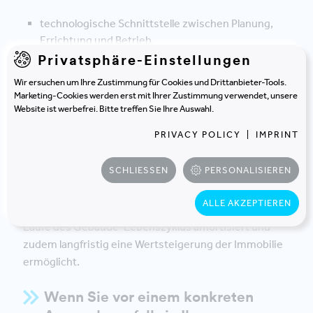
technologische Schnittstelle zwischen Planung,
Errichtung und Betrieb,
Privatsphäre-Einstellungen
Grundlage für Analytik und Prognostik für die
Wir ersuchen um Ihre Zustimmung für Cookies und Drittanbieter-Tools.
Infrastruktur,
Marketing-Cookies werden erst mit Ihrer Zustimmung verwendet, unsere
Website ist werbefrei. Bitte treffen Sie Ihre Auswahl.
präventiver und teilautomatisierter Betrieb und
PRIVACY POLICY
|
IMPRINT
Nähe zu NutzerInnen und BedarfsträgerInnen.
SCHLIESSEN
PERSONALISIEREN
Florian Danner ist davon überzeugt, dass sich die
ALLE AKZEPTIEREN
Investition in BIM bzw. in einen Digitalen Zwilling im
Laufe des Gebäude-Lebenszyklus amortisiert und
zudem langfristig eine Wertsteigerung der Immobilie
ermöglicht.
Wenn Sie vor einem konkreten