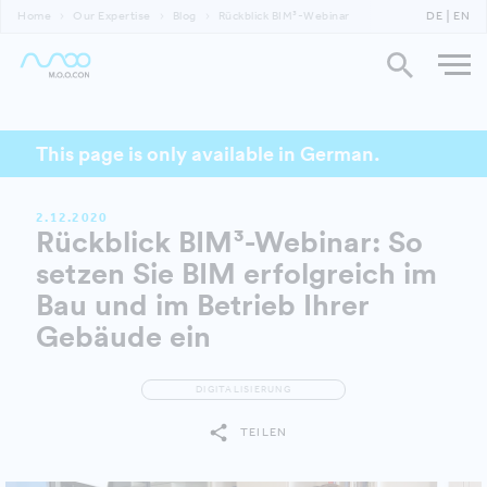
Home
Our Expertise
Blog
Rückblick BIM³-Webinar
DE
EN
This page is only available in German.
2.12.2020
Rückblick BIM³-Webinar: So
setzen Sie BIM erfolgreich im
Bau und im Betrieb Ihrer
Gebäude ein
DIGITALISIERUNG
TEILEN