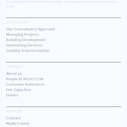
Organisationen im Transformationsprozess. So gelangen Sie von Ihrer Intention zum
Erfolg.
CONSULTANCY
Our Consultancy Approach
Managing Projects
Building Development
Optimising Services
Guiding Transformation
COMPANY
About us
People at M.O.O.CON
Customer References
Our Expertise
Events
SERVICES
Contact
Media Center