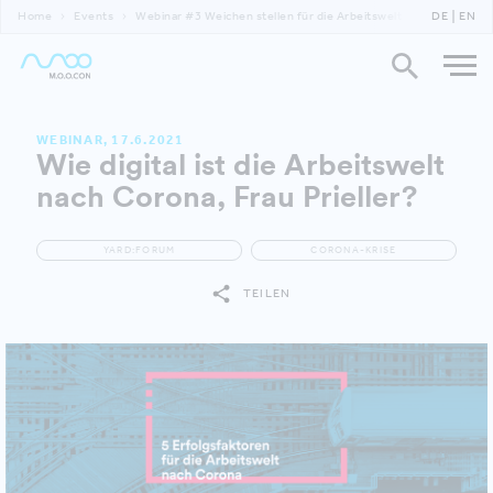
Home
Events
Webinar #3 Weichen stellen für die Arbeitswelt nach Corona
DE
EN
WEBINAR, 17.6.2021
Wie digital ist die Arbeitswelt
nach Corona, Frau Prieller?
YARD:FORUM
CORONA-KRISE
TEILEN