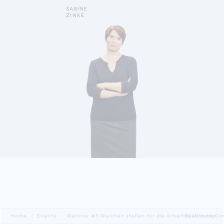
SABINE
ZINKE
ZINKE SABINE
Home
Events
Webinar #3 Weichen stellen für die Arbeitswelt nach Co
Back to top