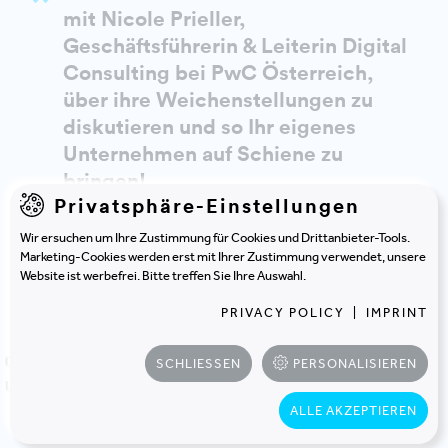
mit Nicole Prieller,
Geschäftsführerin & Leiterin Digital
Consulting bei PwC Österreich,
über ihre Weichenstellungen zu
diskutieren und so Ihr eigenes
Unternehmen auf Schiene zu
bringen!
Privatsphäre-Einstellungen
Wir ersuchen um Ihre Zustimmung für Cookies und Drittanbieter-Tools.
Das Programm
Marketing-Cookies werden erst mit Ihrer Zustimmung verwendet, unsere
Website ist werbefrei. Bitte treffen Sie Ihre Auswahl.
PRIVACY POLICY
|
IMPRINT
Intro und Vorstellung des Themas und
08:00-08:10
SCHLIESSEN
PERSONALISIEREN
der Speaker
Uhr
ALLE AKZEPTIEREN
FRANZ KÜHMAYER