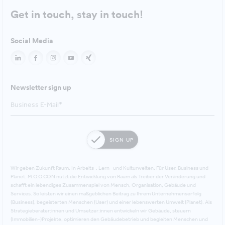
Get in touch, stay in touch!
Social Media
Newsletter sign up
SIGN UP
Wir geben Zukunft Raum. In Arbeits-, Lern- und Kulturwelten. Für User, Business und
Planet. M.O.O.CON nutzt die Entwicklung von Raum als Treiber der Veränderung und
schafft ein lebendiges Zusammenspiel von Mensch, Organisation, Gebäude und
Services. So leisten wir einen maßgeblichen Beitrag zu Ihrem Unternehmenserfolg
(Business), begeisterten Menschen (User) und einer lebenswerten Umwelt (Planet). Als
Strategieberater:innen und Umsetzer:innen entwickeln wir Gebäude, steuern
(Immobilien-)Projekte, optimieren den Gebäudebetrieb und begleiten Menschen und