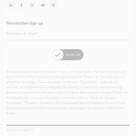
Newsletter sign up
SIGN UP
Wir geben Zukunft Raum. In Arbeits-, Lern- und Kulturwelten. Für User, Business und
Planet. M.O.O.CON nutzt die Entwicklung von Raum als Treiber der Veränderung und
schafft ein lebendiges Zusammenspiel von Mensch, Organisation, Gebäude und
Services. So leisten wir einen maßgeblichen Beitrag zu Ihrem Unternehmenserfolg
(Business), begeisterten Menschen (User) und einer lebenswerten Umwelt (Planet). Als
Strategieberater:innen und Umsetzer:innen entwickeln wir Gebäude, steuern
(Immobilien-)Projekte, optimieren den Gebäudebetrieb und begleiten Menschen und
Organisationen im Transformationsprozess. So gelangen Sie von Ihrer Intention zum
Erfolg.
CONSULTANCY