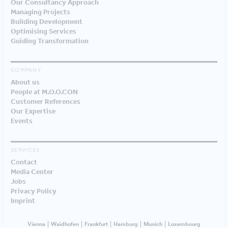
Our Consultancy Approach
Managing Projects
Building Development
Optimising Services
Guiding Transformation
COMPANY
About us
People at M.O.O.CON
Customer References
Our Expertise
Events
SERVICES
Contact
Media Center
Jobs
Privacy Policy
Imprint
Vienna
Waidhofen
Frankfurt
Hamburg
Munich
Luxembourg