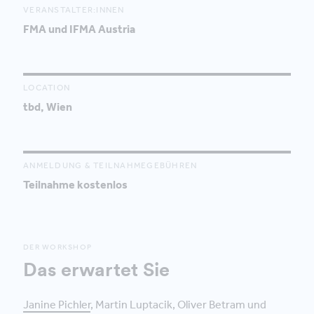
VERANSTALTER:INNEN
FMA und IFMA Austria
LOCATION
tbd, Wien
ANMELDUNG & TEILNAHMEGEBÜHREN
Teilnahme kostenlos
DER WORKSHOP
Das erwartet Sie
Janine Pichler
, Martin Luptacik, Oliver Betram und