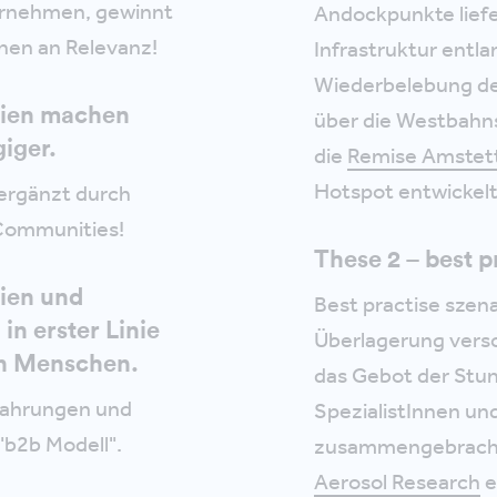
ternehmen, gewinnt
Andockpunkte liefe
hen an Relevanz!
Infrastruktur entla
Wiederbelebung de
gien machen
über die Westbahns
iger.
die
Remise Amstet
Hotspot entwickel
rgänzt durch
 Communities!
These 2 – best p
ien und
Best practise szena
in erster Linie
Überlagerung vers
on Menschen.
das Gebot der Stu
fahrungen und
SpezialistInnen un
"b2b Modell".
zusammengebracht
Aerosol Research
e