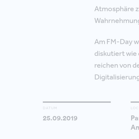
Atmosphäre zu
Wahrnehmung
Am FM-Day we
diskutiert wi
reichen von de
Digitalisieru
DATUM
LOC
25.09.2019
Pa
Am