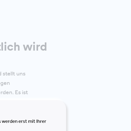
lich wird
 stellt uns
ngen
den. Es ist
? Zur Anregung
 werden erst mit Ihrer
e Reisner