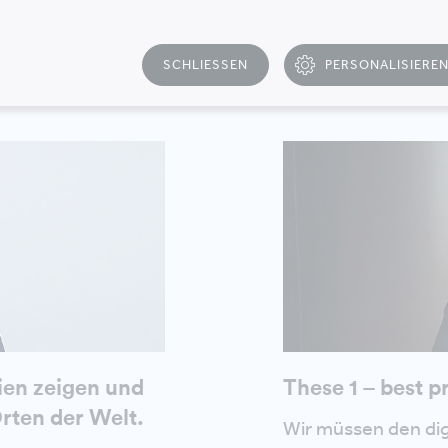
hesen – samt Praxisbeispielen – zu ausgewählten M
SCHLIESSEN
PERSONALISIERE
T
ien zeigen und
These 1 – best p
Orten der Welt.
Wir müssen den di