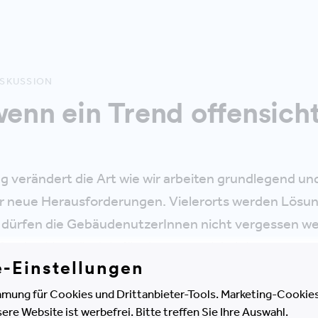
ISKUSSION
wenn ein Trend offensicht
ng verändert die Art wie wir arbeiten grundlegend und
r neue Herausforderungen. Vielerorts werden Lösu
i dürfen die GebäudenutzerInnen nicht vergessen wer
ifenden Verständnis für sie zu entwickeln!
e-Einstellungen
trends auf Menschen, Organisationen und Objekte
mung für Cookies und Drittanbieter-Tools. Marketing-Cookies
e Website ist werbefrei. Bitte treffen Sie Ihre Auswahl.
tellen
Maria Dietrich
(CMB.INDUSTRIES) und
Kai-Uw