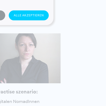
egatrends auf:
N
ALLE AKZEPTIEREN
ractise szenario:
gitalen NomadInnen