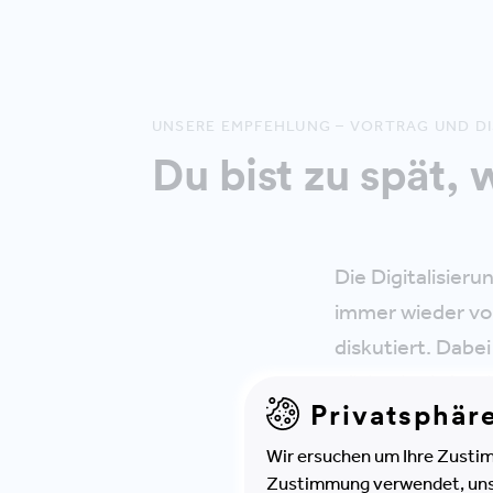
UNSERE EMPFEHLUNG – VORTRAG UND D
Du bist zu spät, 
Die Digitalisieru
immer wieder vo
diskutiert. Dabe
nötig ein tiefgre
Privatsphär
Wie wirken Mega
Wir ersuchen um Ihre Zustim
Zustimmung verwendet, unser
und Diskussion s