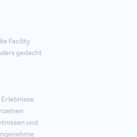
e Facility
nders gedacht
 Erlebnisse
inzelnen
nntnissen und
e angenehme