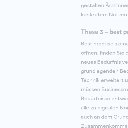
gestalten ÄrztInnen
konkretem Nutzen f
These 3 – best p
Best practise szen
öffnen, finden Sie 
neues Bedürfnis ve
grundlegenden Bed
Technik erweitert 
müssen Businessmo
Bedürfnisse entwic
alle zu digitalen N
auch an dem Grund
Zusammenkommens.