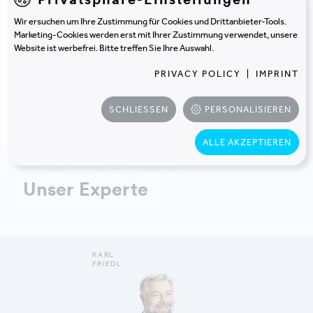
Material. Auch Büromöbel können wiederverwendet
Wir ersuchen um Ihre Zustimmung für Cookies und Drittanbieter-Tools.
oder recycelt werden.
Marketing-Cookies werden erst mit Ihrer Zustimmung verwendet, unsere
Website ist werbefrei. Bitte treffen Sie Ihre Auswahl.
Wie sieht es in der Praxis aus?
PRIVACY POLICY
|
IMPRINT
Freuen Sie sich auf eine spannende Diskussion und
SCHLIESSEN
PERSONALISIEREN
Praxiseinblicke mit unseren Expert:innen.
ALLE AKZEPTIEREN
M.O.O.CON MITARBEITER IM WEBINAR
Unser Experte
KARL
FRIEDL