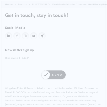
Home
Events
BUILTWORLD | Kreislaufwirtschaft bei neuen Bürowelte
Back to top
Get in touch, stay in touch!
Social Media
Newsletter sign up
SIGN UP
Wir geben Zukunft Raum. In Arbeits-, Lern- und Kulturwelten. Für User, Business und
Planet. M.O.O.CON nutzt die Entwicklung von Raum als Treiber der Veränderung und
schafft ein lebendiges Zusammenspiel von Mensch, Organisation, Gebäude und
Services. So leisten wir einen maßgeblichen Beitrag zu Ihrem Unternehmenserfolg
(Business), begeisterten Menschen (User) und einer lebenswerten Umwelt (Planet). Als