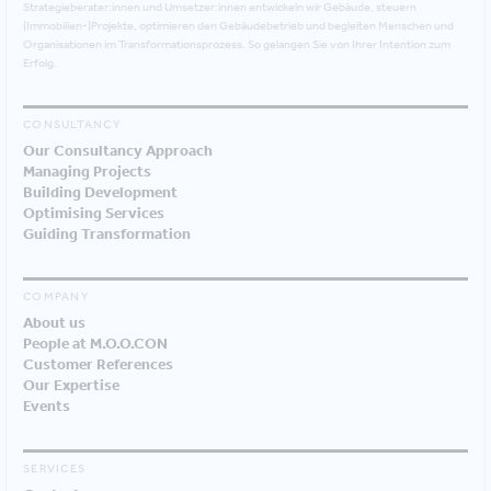
Strategieberater:innen und Umsetzer:innen entwickeln wir Gebäude, steuern
(Immobilien-)Projekte, optimieren den Gebäudebetrieb und begleiten Menschen und
Organisationen im Transformationsprozess. So gelangen Sie von Ihrer Intention zum
Erfolg.
CONSULTANCY
Our Consultancy Approach
Managing Projects
Building Development
Optimising Services
Guiding Transformation
COMPANY
About us
People at M.O.O.CON
Customer References
Our Expertise
Events
SERVICES