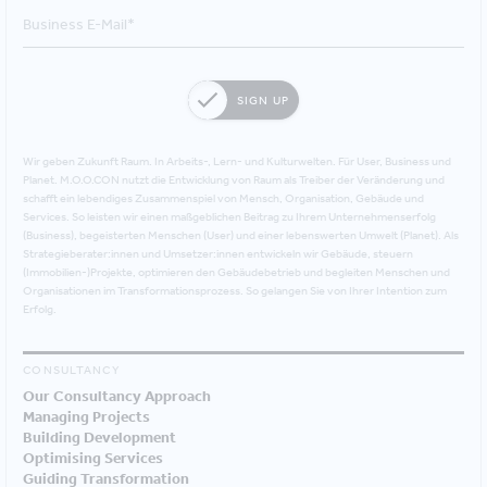
SIGN UP
Wir geben Zukunft Raum. In Arbeits-, Lern- und Kulturwelten. Für User, Business und
Planet. M.O.O.CON nutzt die Entwicklung von Raum als Treiber der Veränderung und
schafft ein lebendiges Zusammenspiel von Mensch, Organisation, Gebäude und
Services. So leisten wir einen maßgeblichen Beitrag zu Ihrem Unternehmenserfolg
(Business), begeisterten Menschen (User) und einer lebenswerten Umwelt (Planet). Als
Strategieberater:innen und Umsetzer:innen entwickeln wir Gebäude, steuern
(Immobilien-)Projekte, optimieren den Gebäudebetrieb und begleiten Menschen und
Organisationen im Transformationsprozess. So gelangen Sie von Ihrer Intention zum
Erfolg.
CONSULTANCY
Our Consultancy Approach
Managing Projects
Building Development
Optimising Services
Guiding Transformation