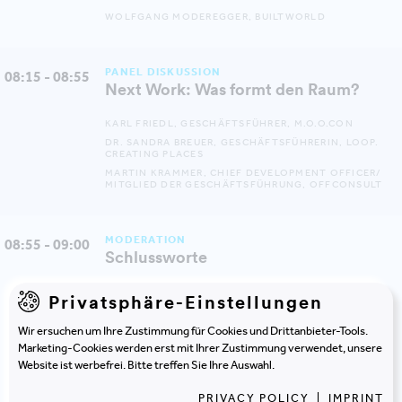
WOLFGANG MODEREGGER, BUILTWORLD
PANEL DISKUSSION
08:15 - 08:55
Next Work: Was formt den Raum?
KARL FRIEDL, GESCHÄFTSFÜHRER, M.O.O.CON
DR. SANDRA BREUER, GESCHÄFTSFÜHRERIN, LOOP.
CREATING PLACES
MARTIN KRAMMER, CHIEF DEVELOPMENT OFFICER/
MITGLIED DER GESCHÄFTSFÜHRUNG, OFFCONSULT
MODERATION
08:55 - 09:00
Schlussworte
WOLFGANG MODEREGGER, BUILTWORLD
Privatsphäre-Einstellungen
Wir ersuchen um Ihre Zustimmung für Cookies und Drittanbieter-Tools.
Marketing-Cookies werden erst mit Ihrer Zustimmung verwendet, unsere
Website ist werbefrei. Bitte treffen Sie Ihre Auswahl.
PRIVACY POLICY
|
IMPRINT