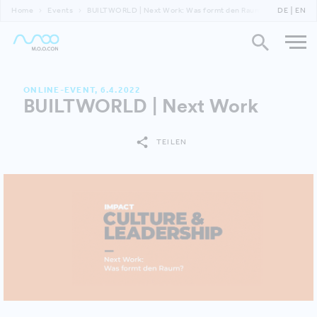
Home
Events
BUILTWORLD | Next Work: Was formt den Raum?
DE
EN
ONLINE-EVENT, 6.4.2022
BUILTWORLD | Next Work
TEILEN