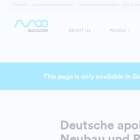
Home
Customer References
Deutsche Apotheker- und Ärzt
ABOUT US
PEOPLE
This page is only available in 
Deutsche apo
Neubau und Re