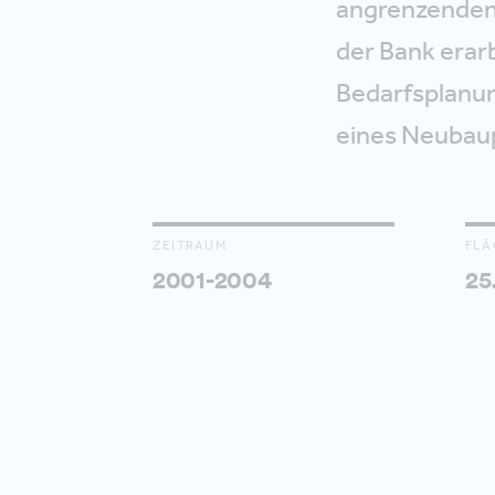
angrenzenden
der Bank erarb
Bedarfsplanun
eines Neubaup
ZEITRAUM
FLÄ
2001-2004
25