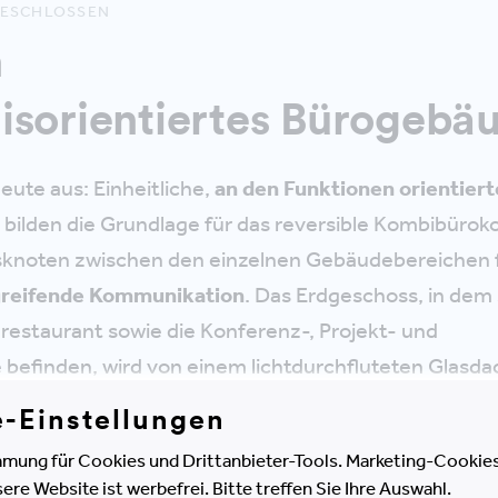
BESCHLOSSEN
n
isorientiertes Bürogebä
eute aus: Einheitliche,
an den Funktionen orientiert
, bilden die Grundlage für das reversible Kombibüro
noten zwischen den einzelnen Gebäudebereichen f
greifende Kommunikation
. Das Erdgeschoss, in dem 
restaurant sowie die Konferenz-, Projekt- und
befinden, wird von einem lichtdurchfluteten Glasda
e-Einstellungen
mung für Cookies und Drittanbieter-Tools. Marketing-Cookies
e Website ist werbefrei. Bitte treffen Sie Ihre Auswahl.