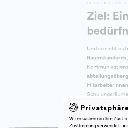
DER NEUBAU WAR 
Ziel: Ei
bedürfn
Und so sieht es h
Raumstandards
Kommunikationsk
abteilungsüber
MitarbeiterInnen
Schulungsräume 
Privatsphär
Wir ersuchen um Ihre Zustim
Zustimmung verwendet, unser