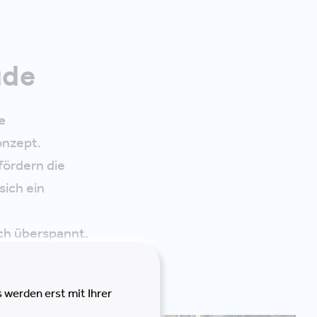
ude
e
konzept.
ördern die
sich ein
ch überspannt.
 werden erst mit Ihrer