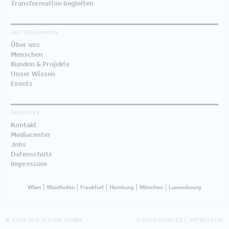
Transformation begleiten
UNTERNEHMEN
Über uns
Menschen
Kunden & Projekte
Unser Wissen
Events
SERVICES
Kontakt
Mediacenter
Jobs
Datenschutz
Impressum
Wien
Waidhofen
Frankfurt
Hamburg
München
Luxembourg
© 2026 M.O.O.CON GMBH
DATENSCHUTZ
|
IMPRESSUM