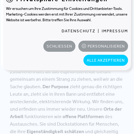
dokumentieren, trotz geografischer Distanz. Später in
Wir ersuchen um Ihre Zustimmung für Cookies und Drittanbieter-Tools.
der Produktionsphase ist angedacht, dass ein Team,
Marketing-Cookies werden erst mit Ihrer Zustimmung verwendet, unsere
das sich schon länger kennt,
einen Wohnhub beziehen
Website ist werbefrei. Bitte treffen Sie Ihre Auswahl.
wird. Sie bilden dann eine
temporäre
DATENSCHUTZ
|
IMPRESSUM
Arbeitswohngemeinschaft
und werden außerdem
Arbeitsräume im
zentralen
Themenhub
mit uns
SCHLIESSEN
PERSONALISIEREN
bespielen.
ALLE AKZEPTIEREN
Es gibt für mich keine schönere Erfahrung des
Zusammenhalts als das euphorisierende Gefühl
gemeinsam an einem Strang zu ziehen, weil wir an die
Sache glauben.
Der P
urpose
zieht genau die richtigen
Leute an, zieht sie in ihren Bann und entfaltet eine
ansteckende, elektrisierende Wirkung. Wir finden uns,
und erfinden uns immer wieder neu. Unsere
Orte der
Arbeit
funktionieren wie
offene Plattformen
des
Austausches. Sie sind Dockstationen für Menschen,
die ihre
Eigenständigkeit schätzen
und gleichzeitig