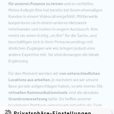
für unseren Purpose zu lernen
und zu vertiefen.
Meine Kollegin Kim hat bereits bei ihrem ehemaligen
Kunden in einem Videocall vorgefühlt. Mittlerweile
kooperieren sie in einem anderen Netzwerk
miteinander und stehen in engem Austausch. Kim
meint sie seien richtig „on fire“ für die Sache, und
beschäftigen sich in ihrer Firma neuerdings mit
ähnlichen Zugängen wie wir, bringen jedoch eine
andere Expertise mit. Sie sind deswegen die ideale
Ergänzung.
Für den Moment werden wir
von unterschiedlichen
Locations aus arbeiten
, je nachdem wo wir unsere
Base gerade aufgeschlagen haben, so wie immer. Die
virtuellen Kommunikationstools
sind die absolute
Grundvoraussetzung
dafür. Sie helfen unserer
brodelnden Plattform gemeinsam virtuell in die Tiefe
zu gehen und Ideen präzise und transparent zu
Privatsphäre-Einstellungen