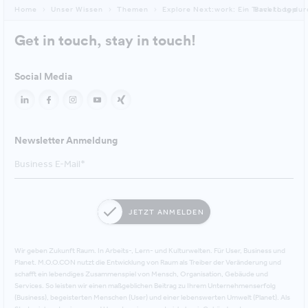
Home
Unser Wissen
Themen
Explore Next:work: Ein Travel Log dur
Back to top
Get in touch, stay in touch!
Social Media
Newsletter Anmeldung
JETZT ANMELDEN
Wir geben Zukunft Raum. In Arbeits-, Lern- und Kulturwelten. Für User, Business und
Planet. M.O.O.CON nutzt die Entwicklung von Raum als Treiber der Veränderung und
schafft ein lebendiges Zusammenspiel von Mensch, Organisation, Gebäude und
Services. So leisten wir einen maßgeblichen Beitrag zu Ihrem Unternehmenserfolg
(Business), begeisterten Menschen (User) und einer lebenswerten Umwelt (Planet). Als