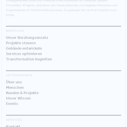
Strategieberater:innen und Umsetzer:innen entwickeln wir Gebäude, steuern
(Immobilien-)Projekte, optimieren den Gebäudebetrieb und begleiten Menschen und
Organisationen im Transformationsprozess. So gelangen Sie von Ihrer Intention zum
Erfolg.
BERATUNG
Unser Beratungsansatz
Projekte steuern
Gebäude entwickeln
Services optimieren
Transformation begleiten
UNTERNEHMEN
Über uns
Menschen
Kunden & Projekte
Unser Wissen
Events
SERVICES
Kontakt