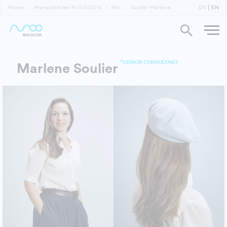
Home
Menschen bei M.O.O.CON
Wir
Soulier Marlene
DE
EN
*SENIOR CONSULTANT
Marlene Soulier