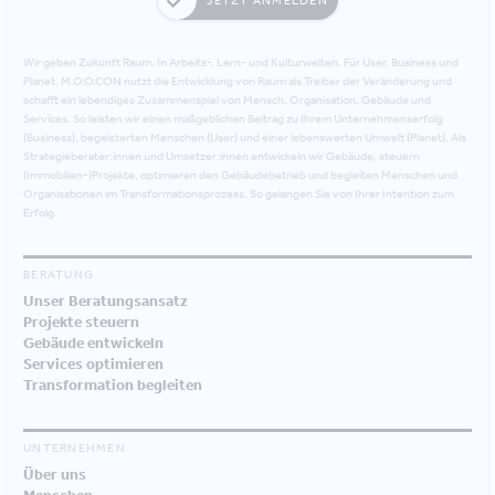
JETZT ANMELDEN
Wir geben Zukunft Raum. In Arbeits-, Lern- und Kulturwelten. Für User, Business und
Planet. M.O.O.CON nutzt die Entwicklung von Raum als Treiber der Veränderung und
schafft ein lebendiges Zusammenspiel von Mensch, Organisation, Gebäude und
Services. So leisten wir einen maßgeblichen Beitrag zu Ihrem Unternehmenserfolg
(Business), begeisterten Menschen (User) und einer lebenswerten Umwelt (Planet). Als
Strategieberater:innen und Umsetzer:innen entwickeln wir Gebäude, steuern
(Immobilien-)Projekte, optimieren den Gebäudebetrieb und begleiten Menschen und
Organisationen im Transformationsprozess. So gelangen Sie von Ihrer Intention zum
Erfolg.
BERATUNG
Unser Beratungsansatz
Projekte steuern
Gebäude entwickeln
Services optimieren
Transformation begleiten
UNTERNEHMEN
Über uns