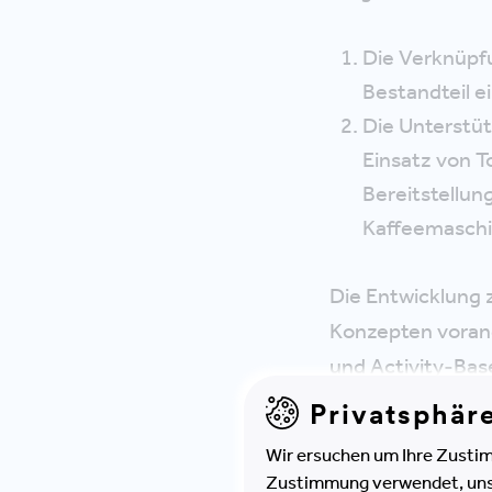
Die Verknüpf
Bestandteil e
Die Unterstüt
Einsatz von T
Bereitstellun
Kaffeemaschi
Die Entwicklung 
Konzepten vorang
und
Activity-Ba
neue Art des Flä
Privatsphär
Wissen über die 
Wir ersuchen um Ihre Zustim
Zustimmung verwendet, unser