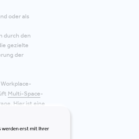
nd oder als
en durch den
ie gezielte
erung der
 Workplace-
üft
Multi-Space
-
age. Hier ist eine
fragt. Das
 werden erst mit Ihrer