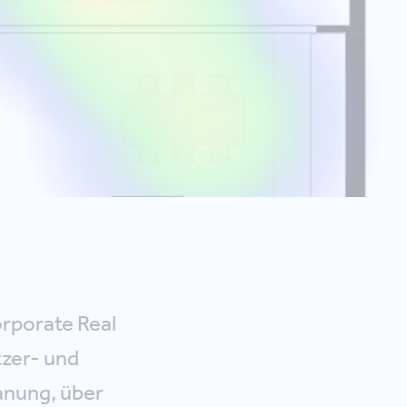
orporate Real
zer- und
anung, über