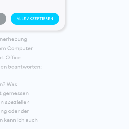
ice
N
ALLE AKZEPTIEREN
tenerhebung
 dem Computer
rt Office
agen beantworten:
rn? Was
ht gemessen
n speziellen
ung oder der
n kann ich auch