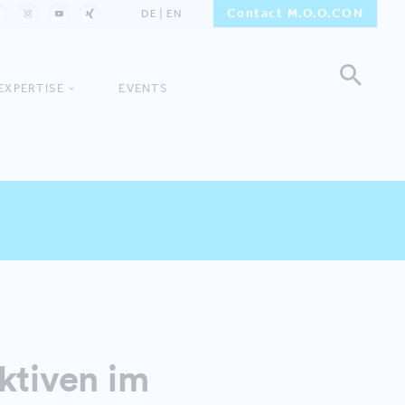
Contact M.O.O.CON
DE
EN
EXPERTISE
EVENTS
ktiven im