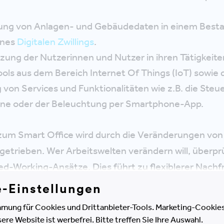
ung von Anlagen- und Gebäudedaten in einem Besta
ines
Digitalen Zwillings
.
zung der Nutzerinnen und Nutzer in ihren Tätigkeit
ools aus dem Bereich Internet Of Things (IoT) sowie d
g von Services und Funktionalitäten wie z.B. die Steu
ne oder der Beleuchtung per Smartphone-App.
zum Smart Office wird durch die Veränderungen von
etrieben. Wer Arbeitswelten verändern will, überpr
sed-Working
-Ansätze. Dies führt zu flexiblerer Nachfr
chenmanagements und der Flächenbereitstellung ge
e-Einstellungen
Nutzung der verschiedenen Flächen ist elementar.
mung für Cookies und Drittanbieter-Tools. Marketing-Cookies
e Website ist werbefrei. Bitte treffen Sie Ihre Auswahl.