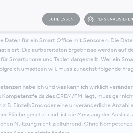
e Schritt: Das Smart Off
eine klare Zielsetzung
SCHLIESSEN
PERSONALISIERE
T
ie Daten für ein Smart Office mit Sensoren. Die Da
omatisiert. Die aufbereiteten Ergebnisse werden auf
 für Smartphone und Tablet dargestellt. Wer ein Sma
rfolgreich umsetzen will, muss zunächst folgende Fr
tenzen habe ich und was kann ich wirklich verände
s Kompetenzfelds des CREM/FM liegt, muss gar nic
z.B. Einzelbüros oder eine unveränderliche Anzahl a
ner Fläche gesetzt sind, ist die Messung der Auslast
lichen Nutzung nicht zielführend. Ohne Kompetenze
icher Analyse nichts ändern.