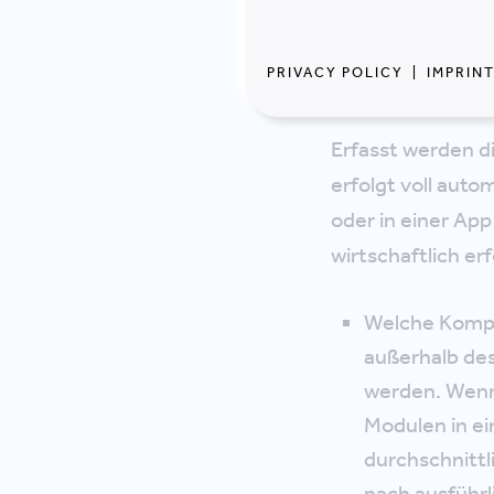
Der erst
braucht 
PRIVACY POLICY
|
IMPRIN
Erfasst werden d
erfolgt voll aut
oder in einer App
wirtschaftlich e
Welche Kompe
außerhalb de
werden. Wenn 
Modulen in ei
durchschnitt
nach ausführl