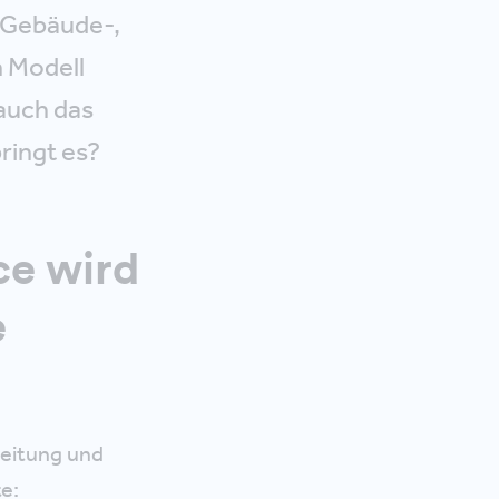
. Gebäude-,
 Modell
auch das
ringt es?
ce wird
e
reitung und
e: