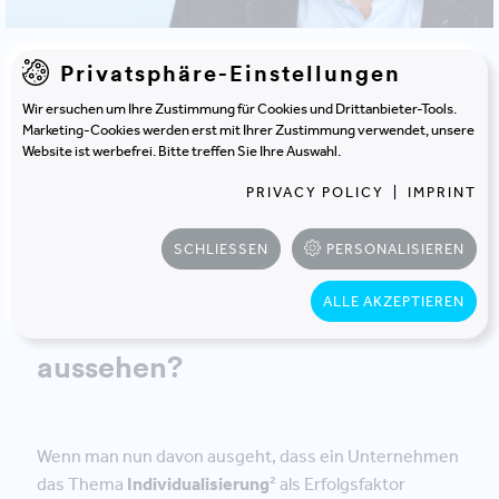
Privatsphäre-Einstellungen
Wir ersuchen um Ihre Zustimmung für Cookies und Drittanbieter-Tools.
ZUR BLOGÜBERSICHT
Marketing-Cookies werden erst mit Ihrer Zustimmung verwendet, unsere
Website ist werbefrei. Bitte treffen Sie Ihre Auswahl.
PRIVACY POLICY
|
IMPRINT
SCHLIESSEN
PERSONALISIEREN
ANHAND EINES BEISPIELS:
Wie können solche
ALLE AKZEPTIEREN
Interventionen konkret
aussehen?
Wenn man nun davon ausgeht, dass ein Unternehmen
das Thema
Individualisierung
² als Erfolgsfaktor