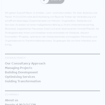
Wir geben Zukunft Raum. In Arbeits-, Lern- und Kulturwelten. Für User, Business und
Planet. M.O.O.CON nutzt die Entwicklung von Raum als Treiber der Veränderung und
schafft ein lebendiges Zusammenspiel von Mensch, Organisation, Gebäude und
Services. So leisten wir einen maßgeblichen Beitrag zu Ihrem Unternehmenserfolg
(Business), begeisterten Menschen (User) und einer lebenswerten Umwelt (Planet). Als
Strategieberater:innen und Umsetzer:innen entwickeln wir Gebäude, steuern
(Immobilien-)Projekte, optimieren den Gebäudebetrieb und begleiten Menschen und
Organisationen im Transformationsprozess. So gelangen Sie von Ihrer Intention zum
Erfolg.
CONSULTANCY
Our Consultancy Approach
Managing Projects
Building Development
Optimising Services
Guiding Transformation
COMPANY
About us
People at M.O.O.CON