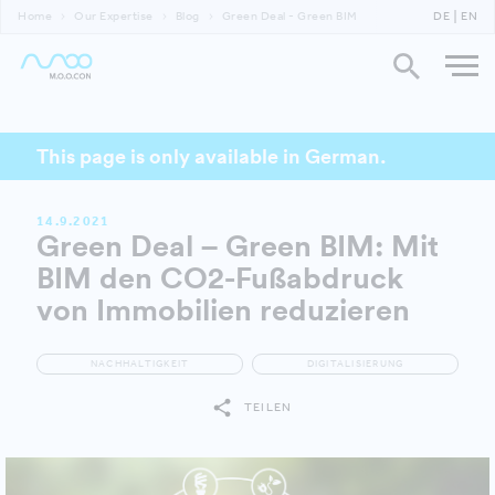
Home
Our Expertise
Blog
Green Deal - Green BIM
DE
EN
This page is only available in German.
14.9.2021
Green Deal – Green BIM: Mit
BIM den CO2-Fußabdruck
von Immobilien reduzieren
NACHHALTIGKEIT
DIGITALISIERUNG
TEILEN