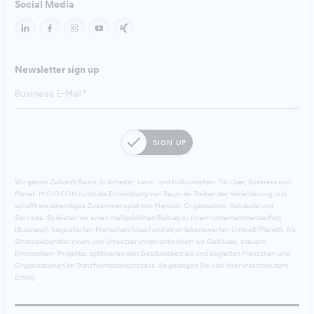
Social Media
Newsletter sign up
SIGN UP
Wir geben Zukunft Raum. In Arbeits-, Lern- und Kulturwelten. Für User, Business und
Planet. M.O.O.CON nutzt die Entwicklung von Raum als Treiber der Veränderung und
schafft ein lebendiges Zusammenspiel von Mensch, Organisation, Gebäude und
Services. So leisten wir einen maßgeblichen Beitrag zu Ihrem Unternehmenserfolg
(Business), begeisterten Menschen (User) und einer lebenswerten Umwelt (Planet). Als
Strategieberater:innen und Umsetzer:innen entwickeln wir Gebäude, steuern
(Immobilien-)Projekte, optimieren den Gebäudebetrieb und begleiten Menschen und
Organisationen im Transformationsprozess. So gelangen Sie von Ihrer Intention zum
Erfolg.