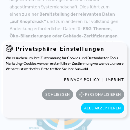
abgestimmten Systemlandschaft. Dies führt zum
einen zu einer
Bereitstellung der relevanten Daten
„auf Knopfdruck“
und zum anderen zur vollständigen
Abdeckung erforderlicher Daten für
ESG-Themen,
Öko-Bilanzierungen oder Gebäude-Zertifizierungen
.
Diese Transparenz und Datenaufbereitung stellen in
Privatsphäre-Einstellungen
jedem Projekt sicher, dass keine Maßnahmen ergriffen
werden, die nicht im Sinne der Nachhaltigkeit sind.
Wir ersuchen um Ihre Zustimmung für Cookies und Drittanbieter-Tools.
Marketing-Cookies werden erst mit Ihrer Zustimmung verwendet, unsere
Website ist werbefrei. Bitte treffen Sie Ihre Auswahl.
PRIVACY POLICY
|
IMPRINT
SCHLIESSEN
PERSONALISIEREN
ALLE AKZEPTIEREN