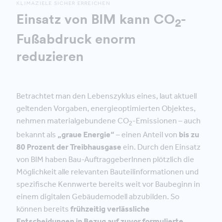
KLIMAZIELE SICHER ERREICHEN
Einsatz von BIM kann CO
-
2
Fußabdruck enorm
reduzieren
Betrachtet man den Lebenszyklus eines, laut aktuell
geltenden Vorgaben, energieoptimierten Objektes,
nehmen materialgebundene CO
-Emissionen – auch
2
bekannt als
„graue Energie“
– einen Anteil von
bis zu
80 Prozent der Treibhausgase
ein. Durch den Einsatz
von BIM haben Bau-AuftraggeberInnen plötzlich die
Möglichkeit alle relevanten Bauteilinformationen und
spezifische Kennwerte bereits weit vor Baubeginn in
einem digitalen Gebäudemodell abzubilden. So
können bereits
frühzeitig verlässliche
Entscheidungen in Bezug auf zuvor formulierte