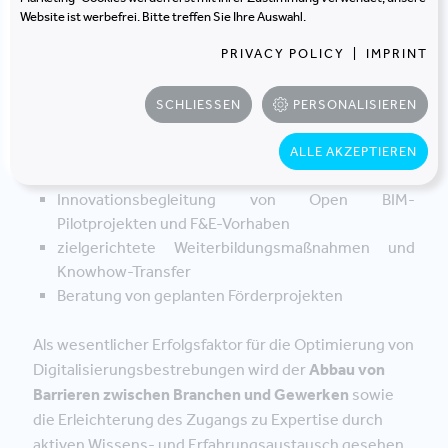
Innovationsprozessen
Website ist werbefrei. Bitte treffen Sie Ihre Auswahl.
PRIVACY POLICY
|
IMPRINT
Die Arbeitsbereiche des Innovationslabors umfassen
SCHLIESSEN
PERSONALISIEREN
unter anderem:
ALLE AKZEPTIEREN
Bereitstellung von relevanter digitaler Infrastruktur
Innovationsbegleitung von Open BIM-
Pilotprojekten und F&E-Vorhaben
zielgerichtete Weiterbildungsmaßnahmen und
Knowhow-Transfer
Beratung von geplanten Förderprojekten
Als wesentlicher Erfolgsfaktor für die Optimierung von
Digitalisierungsbestrebungen wird der
Abbau von
Barrieren zwischen Branchen und Gewerken
sowie
die Erleichterung des Zugangs zu Expertise durch
aktiven Wissens- und Erfahrungsaustausch gesehen.