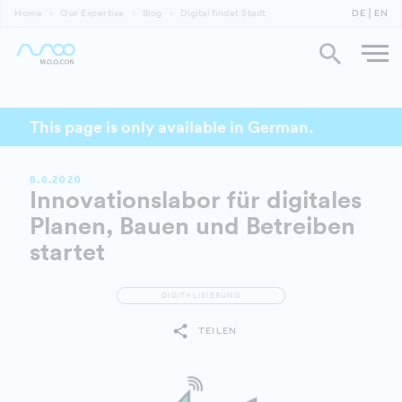
Home
Our Expertise
Blog
Digital findet Stadt
DE
EN
This page is only available in German.
8.6.2020
Innovationslabor für digitales
Planen, Bauen und Betreiben
startet
DIGITALISIERUNG
TEILEN