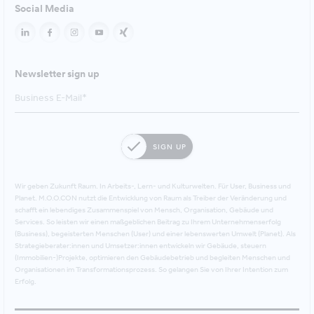
Social Media
Newsletter sign up
SIGN UP
Wir geben Zukunft Raum. In Arbeits-, Lern- und Kulturwelten. Für User, Business und
Planet. M.O.O.CON nutzt die Entwicklung von Raum als Treiber der Veränderung und
schafft ein lebendiges Zusammenspiel von Mensch, Organisation, Gebäude und
Services. So leisten wir einen maßgeblichen Beitrag zu Ihrem Unternehmenserfolg
(Business), begeisterten Menschen (User) und einer lebenswerten Umwelt (Planet). Als
Strategieberater:innen und Umsetzer:innen entwickeln wir Gebäude, steuern
(Immobilien-)Projekte, optimieren den Gebäudebetrieb und begleiten Menschen und
Organisationen im Transformationsprozess. So gelangen Sie von Ihrer Intention zum
Erfolg.