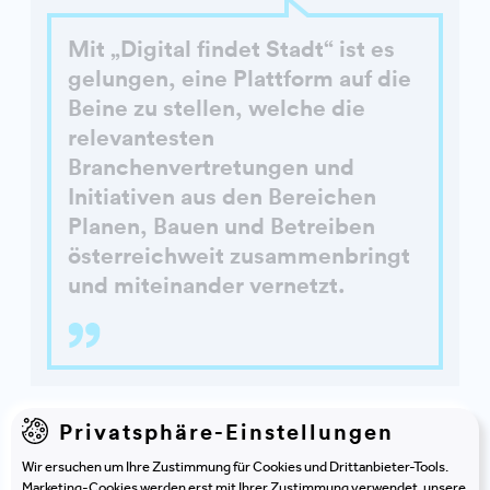
Mit „Digital findet Stadt“ ist es
gelungen, eine Plattform auf die
Beine zu stellen, welche die
relevantesten
Branchenvertretungen und
Initiativen aus den Bereichen
Planen, Bauen und Betreiben
österreichweit zusammenbringt
und miteinander vernetzt.
Privatsphäre-Einstellungen
Aufbau auf vorhandenem
Netzwerk und agilen
Wir ersuchen um Ihre Zustimmung für Cookies und Drittanbieter-Tools.
Marketing-Cookies werden erst mit Ihrer Zustimmung verwendet, unsere