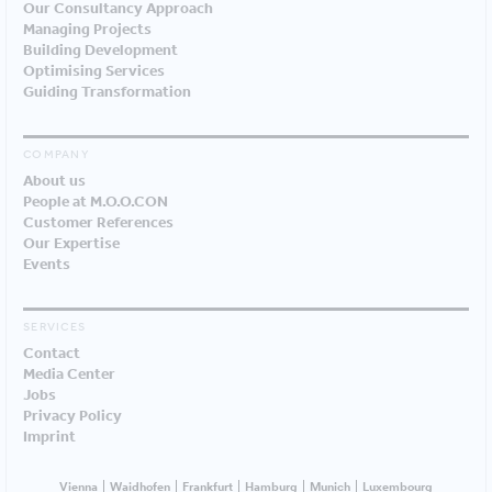
Our Consultancy Approach
Managing Projects
Building Development
Optimising Services
Guiding Transformation
COMPANY
About us
People at M.O.O.CON
Customer References
Our Expertise
Events
SERVICES
Contact
Media Center
Jobs
Privacy Policy
Imprint
Vienna
Waidhofen
Frankfurt
Hamburg
Munich
Luxembourg