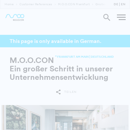
Home
Customer References
M.O.O.CON Frankfurt
Großer Schritt in Unt
DE
EN
This page is only available in German.
* FRANKFURT AM MAIN | DEUTSCHLAND
M.O.O.CON
Ein großer Schritt in unserer
Unternehmensentwicklung
TEILEN