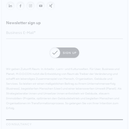
Newsletter sign up
SIGN UP
Wir geben Zukunft Raum. In Arbeits-, Lern- und Kulturwelten. Für User, Business und
Planet. M.O.O.CON nutzt die Entwicklung von Raum als Treiber der Veränderung und
schafft ein lebendiges Zusammenspiel von Mensch, Organisation, Gebäude und
Services. So leisten wir einen maßgeblichen Beitrag zu Ihrem Unternehmenserfolg
(Business), begeisterten Menschen (User) und einer lebenswerten Umwelt (Planet). Als
Strategieberater:innen und Umsetzer:innen entwickeln wir Gebäude, steuern
(Immobilien-)Projekte, optimieren den Gebäudebetrieb und begleiten Menschen und
Organisationen im Transformationsprozess. So gelangen Sie von Ihrer Intention zum
Erfolg.
CONSULTANCY