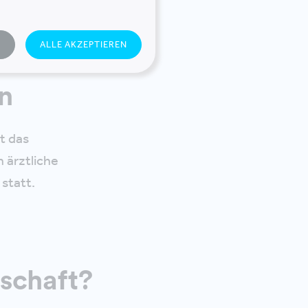
t. Das alles
n und demselben
N
ALLE AKZEPTIEREN
n
t das
n ärztliche
statt.
eschaft?