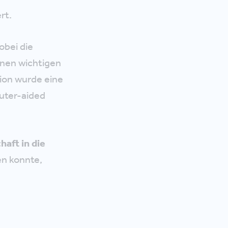
rt.
obei die
inen wichtigen
ion wurde eine
ter-aided
aft in die
en konnte,