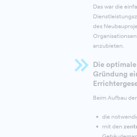
Das war die einf
Dienstleistungs
des Neubauprojek
Organisationsent
anzubieten.
Die optimale
Gründung ein
Errichtergese
Beim Aufbau der
die notwend
mit den
zent
Gebäudeman