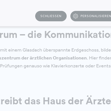
wie z.B. in der Rechtsabteilung als Zellenbüro genutz
 ein und derselben technischen Infrastruktur und ei
SCHLIESSEN
PERSONALISIERE
T
rum – die Kommunikatio
 mit einem Glasdach überspannte Erdgeschoss, bilde
zentrum der ärztlichen Organisationen
. Hier finde
Prüfungen genauso wie Klavierkonzerte oder Events 
reibt das Haus der Ärzt