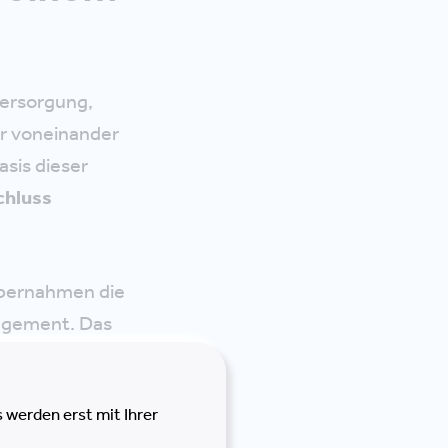
ersorgung,
ir voneinander
sis dieser
chluss
 übernahmen die
agement. Das
rmigen Baukörper
en
. Die
 werden erst mit Ihrer
 Gruppenbüro, als