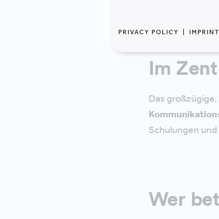
Kombi-Büro oder 
funktioniert mit
System.
PRIVACY POLICY
|
IMPRIN
Im Zent
Das großzügige,
Kommunikations
Schulungen und 
Wer bet