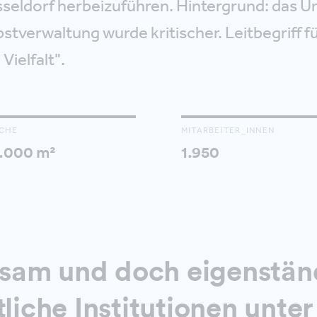
seldorf herbeizuführen. Hintergrund: das U
bstverwaltung wurde kritischer. Leitbegriff 
 Vielfalt".
CHE
MITARBEITER_INNEN
.000 m²
1.950
am und doch eigenstän
tliche Institutionen unte