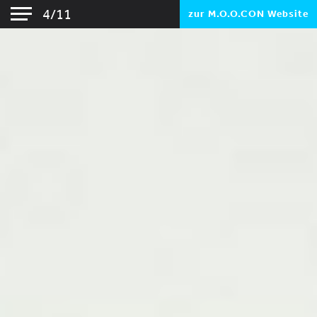
4/11
zur M.O.O.CON Website